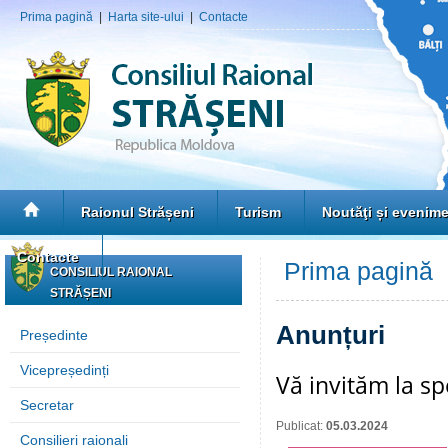
Prima pagină
|
Harta site-ului
|
Contacte
Raionul Strășeni
Turism
Noutăţi și evenim
Contacte
Prima pagină
»
CONSILIUL RAIONAL
STRĂȘENI
Anunțuri
Președinte
Vicepreședinți
Vă invităm la s
Secretar
Publicat:
05.03.2024
Consilieri raionali