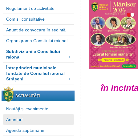
Regulament de activitate
Comisii consultative
Anunț de convocare în ședință
Organigrama Consiliului raional
Subdiviziunile Consiliului
raional
+
Întreprinderi municipale
fondate de Consiliul raional
Strășeni
+
în incint
ACTUALITĂȚI
Noutăţi și evenimente
Anunțuri
Agenda săptămânii