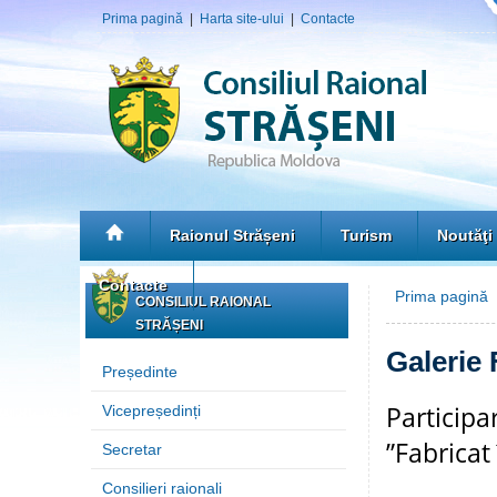
Prima pagină
|
Harta site-ului
|
Contacte
Raionul Strășeni
Turism
Noutăţi
Contacte
Prima pagină
»
CONSILIUL RAIONAL
STRĂȘENI
Galerie 
Președinte
Participa
Vicepreședinți
”Fabricat
Secretar
Consilieri raionali