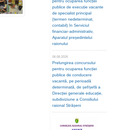
pentru ocuparea funcției
publice de execuție vacante
de specialist principal
(termen nedeterminat,
contabil) în Serviciul
financiar-administrativ,
Aparatul președintelui
raionului
06.08.2026
Prelungirea concursului
pentru ocuparea funcției
publice de conducere
vacantă, pe perioadă
determinată, de șef/șefă a
Direcției generale educație,
subdiviziune a Consiliului
raional Strășeni