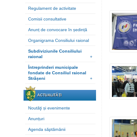
Regulament de activitate
Comisii consultative
Anunț de convocare în ședință
Organigrama Consiliului raional
Subdiviziunile Consiliului
raional
+
Întreprinderi municipale
fondate de Consiliul raional
Strășeni
+
ACTUALITĂȚI
Noutăţi și evenimente
Anunțuri
Agenda săptămânii