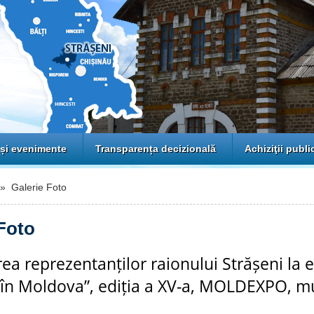
 și evenimente
Transparența decizională
Achiziţii publi
 Galerie Foto
Foto
rea reprezentanților raionului Strășeni la 
 în Moldova”, ediția a XV-a, MOLDEXPO, m