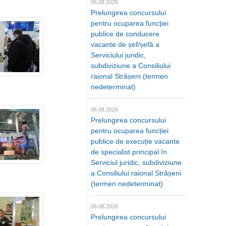
06.08.2026
Prelungirea concursului
pentru ocuparea funcției
publice de conducere
vacante de șef/șefă a
Serviciului juridic,
subdiviziune a Consiliului
raional Strășeni (termen
nedeterminat)
06.08.2026
Prelungirea concursului
pentru ocuparea funcției
publice de execuție vacante
de specialist principal în
Serviciul juridic, subdiviziune
a Consiliului raional Strășeni
(termen nedeterminat)
06.08.2026
Prelungirea concursului