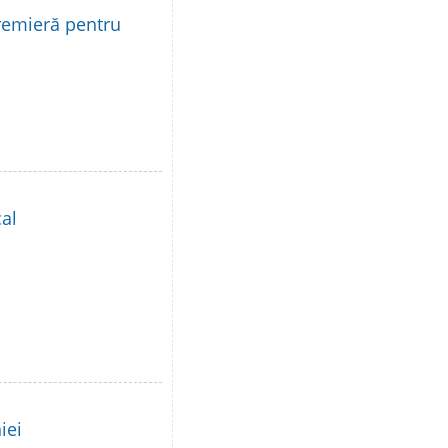
remieră pentru
al
iei