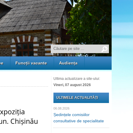
ce
Funcții vacante
Audiența
Ultima actualizare a site-ului:
Vineri, 07 august 2026
ULTIMELE ACTUALITĂŢI
06.08.2026
expoziția
Ședințele comisiilor
un. Chișinău
consultative de specialitate