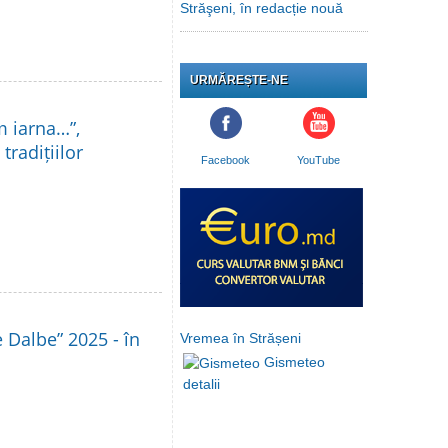
Străşeni, în redacție nouă
URMĂREȘTE-NE
m iarna…”,
tradițiilor
Facebook
YouTube
le Dalbe” 2025 - în
Vremea în Strășeni
Gismeteo
detalii