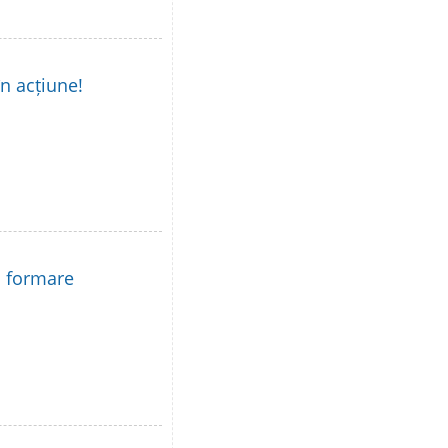
în acțiune!
la formare