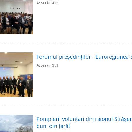
Accesări: 422
Forumul președinților - Euroregiunea S
Accesări: 359
Pompierii voluntari din raionul Strășen
buni din țară!