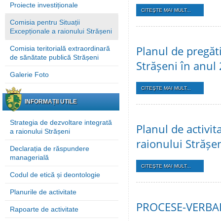
Proiecte investiționale
CITEŞTE MAI MULT...
Comisia pentru Situații
Excepționale a raionului Strășeni
Planul de pregăti
Comisia teritorială extraordinară
de sănătate publică Strășeni
Strășeni în anul
Galerie Foto
CITEŞTE MAI MULT...
INFORMAȚII UTILE
Strategia de dezvoltare integrată
Planul de activit
a raionului Strășeni
raionului Strășe
Declarația de răspundere
managerială
CITEŞTE MAI MULT...
Codul de etică și deontologie
Planurile de activitate
PROCESE-VERBAL
Rapoarte de activitate