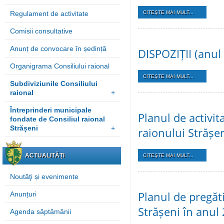
Regulament de activitate
CITEŞTE MAI MULT...
Comisii consultative
Anunț de convocare în ședință
DISPOZIȚII (anul
Organigrama Consiliului raional
CITEŞTE MAI MULT...
Subdiviziunile Consiliului
raional
+
Întreprinderi municipale
Planul de activit
fondate de Consiliul raional
Strășeni
+
raionului Strășe
ACTUALITĂȚI
CITEŞTE MAI MULT...
Noutăţi și evenimente
Planul de pregăti
Anunțuri
Strășeni în anul
Agenda săptămânii