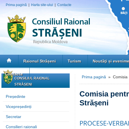
Prima pagină
|
Harta site-ului
|
Contacte
Raionul Strășeni
Turism
Noutăţi și evenim
Contacte
Prima pagină
» Comisia pe
CONSILIUL RAIONAL
STRĂȘENI
Comisia pentru
Președinte
Strășeni
Vicepreședinți
Secretar
PROCESE-VERBAL
Consilieri raionali