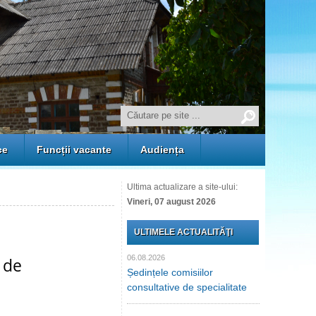
ce
Funcții vacante
Audiența
Ultima actualizare a site-ului:
Vineri, 07 august 2026
ULTIMELE ACTUALITĂŢI
06.08.2026
 de
Ședințele comisiilor
consultative de specialitate