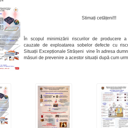
24
Stimați cetățeni!!!
În scopul minimizării riscurilor de producere a
cauzate de exploatarea sobelor defecte cu riscul 
Situații Excepționale Strășeni vine în adresa dum
măsuri de prevenire a acestor situații după cum ur