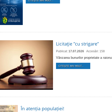
CITEŞTE MAI MULT...
Licitaţie ”cu strigare”
Publicat:
17.07.2026
Accesări: 158
Vânzarea bunurilor proprietate a raion
CITEŞTE MAI MULT...
În atenția populației!