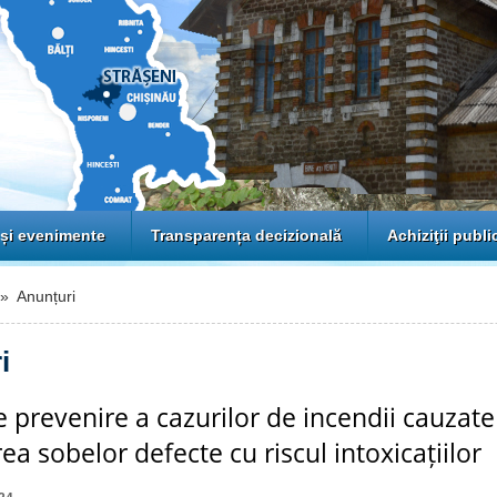
 și evenimente
Transparența decizională
Achiziţii publi
 Anunțuri
i
 prevenire a cazurilor de incendii cauzate
ea sobelor defecte cu riscul intoxicațiilor