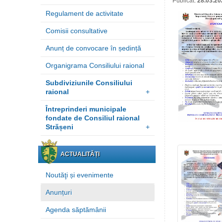
Publicat:
28.03.20
Regulament de activitate
Comisii consultative
Anunț de convocare în ședință
Organigrama Consiliului raional
Subdiviziunile Consiliului
raional
+
Întreprinderi municipale
fondate de Consiliul raional
Strășeni
+
ACTUALITĂȚI
Noutăţi și evenimente
Anunțuri
Agenda săptămânii