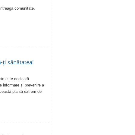
întreaga comunitate.
-ți sănătatea!
unie este dedicată
e informare și prevenire a
această plantă extrem de