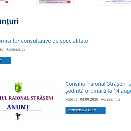
unțuri
misiilor consultative de specialitate
26
Accesări: 37
...
Consiliul raional Strășeni 
ședință ordinară la 14 aug
Publicat:
04.08.2026
Accesări: 59
CITEŞTE MAI MULT...