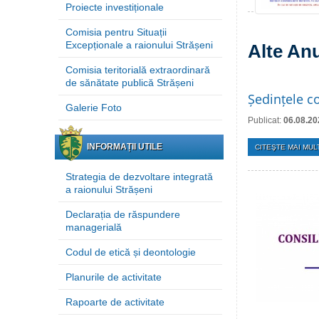
Proiecte investiționale
Comisia pentru Situații
Excepționale a raionului Strășeni
Alte An
Comisia teritorială extraordinară
de sănătate publică Strășeni
Ședințele co
Galerie Foto
Publicat:
06.08.20
INFORMAȚII UTILE
CITEŞTE MAI MULT
Strategia de dezvoltare integrată
a raionului Strășeni
Declarația de răspundere
managerială
Codul de etică și deontologie
Planurile de activitate
Rapoarte de activitate