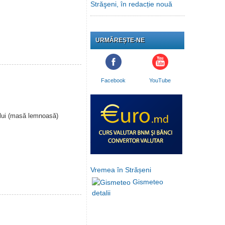
Străşeni, în redacție nouă
URMĂREȘTE-NE
Facebook
YouTube
ului (masă lemnoasă)
Vremea în Strășeni
Gismeteo
detalii