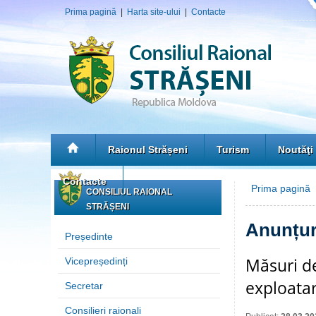
Prima pagină
|
Harta site-ului
|
Contacte
Raionul Strășeni
Turism
Noutăţi
Contacte
Prima pagină
»
CONSILIUL RAIONAL
STRĂȘENI
Anunțur
Președinte
Măsuri de
Vicepreședinți
exploatar
Secretar
Consilieri raionali