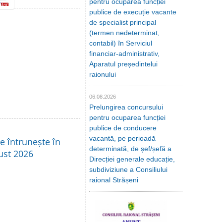
pentru ocuparea funcției
publice de execuție vacante
de specialist principal
(termen nedeterminat,
contabil) în Serviciul
financiar-administrativ,
Aparatul președintelui
raionului
06.08.2026
Prelungirea concursului
pentru ocuparea funcției
publice de conducere
vacantă, pe perioadă
se întrunește în
determinată, de șef/șefă a
ust 2026
Direcției generale educație,
subdiviziune a Consiliului
raional Strășeni