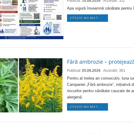
Publicat:
10.06.2026
Accesări: 311
Apa sigură înseamnă sănătate pentru 
CITEŞTE MAI MULT...
Fără ambrozie – protejează
Publicat:
05.06.2026
Accesări: 361
Pentru al treilea an consecutiv, luna i
Campaniei „Fără ambrozie”, inițiativă d
riscurilor pentru sănătate cauzate de 
alergenă.
CITEŞTE MAI MULT...