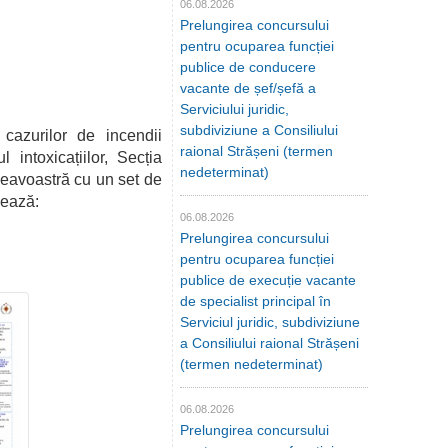
06.08.2026
Prelungirea concursului
pentru ocuparea funcției
publice de conducere
vacante de șef/șefă a
Serviciului juridic,
subdiviziune a Consiliului
 cazurilor de incendii
raional Strășeni (termen
intoxicațiilor, Secția
nedeterminat)
neavoastră cu un set de
mează:
06.08.2026
Prelungirea concursului
pentru ocuparea funcției
publice de execuție vacante
de specialist principal în
Serviciul juridic, subdiviziune
a Consiliului raional Strășeni
(termen nedeterminat)
06.08.2026
Prelungirea concursului