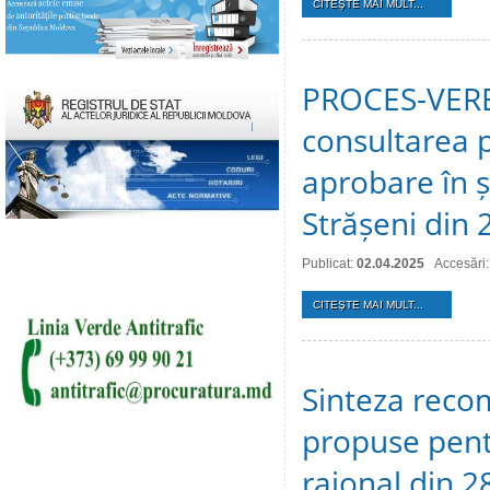
CITEŞTE MAI MULT...
PROCES-VERBA
consultarea p
aprobare în ș
Strășeni din 
Publicat:
02.04.2025
Accesări
CITEŞTE MAI MULT...
Sinteza recom
propuse pentr
raional din 2