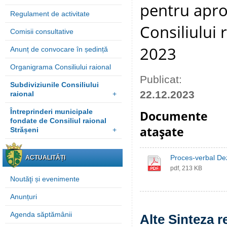
pentru apro
Regulament de activitate
Consiliului 
Comisii consultative
2023
Anunț de convocare în ședință
Organigrama Consiliului raional
Publicat:
Subdiviziunile Consiliului
22.12.2023
raional
+
Întreprinderi municipale
Documente
fondate de Consiliul raional
ataşate
Strășeni
+
Proces-verbal De
ACTUALITĂȚI
pdf, 213 KB
Noutăţi și evenimente
Anunțuri
Agenda săptămânii
Alte Sinteza r