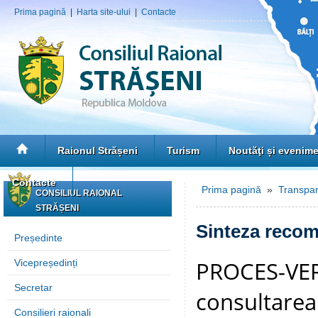
Prima pagină
|
Harta site-ului
|
Contacte
Raionul Strășeni
Turism
Noutăţi și evenim
Contacte
Prima pagină
»
Transpar
CONSILIUL RAIONAL
STRĂȘENI
Sinteza recoma
Președinte
PROCES-VERB
Vicepreședinți
Secretar
consultarea
Consilieri raionali