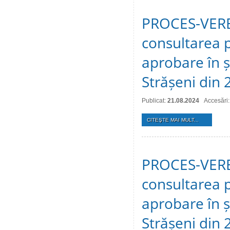
PROCES-VERBA
consultarea p
aprobare în ș
Strășeni din
Publicat:
21.08.2024
Accesări
CITEŞTE MAI MULT...
PROCES-VERBA
consultarea p
aprobare în ș
Strășeni din 