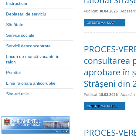
raional Străș
Instrucțiuni
Publicat:
30.04.2026
Accesări
Deplasări de serviciu
CITEŞTE MAI MULT...
Sănătate
Servicii sociale
PROCES-VERBA
Servicii desconcentrate
Locuri de muncă vacante în
consultarea p
raion
aprobare în ș
Primării
Strășeni din 
Linia raională anticorupție
Site-uri utile
Publicat:
18.03.2026
Accesări
CITEŞTE MAI MULT...
PROCES-VERBA