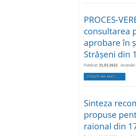
PROCES-VERBA
consultarea p
aprobare în ș
Strășeni din 
Publicat:
31.03.2022
Accesări
CITEŞTE MAI MULT...
Sinteza recom
propuse pentr
raional din 