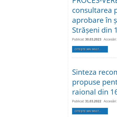
PROCES-VERBA
consultarea p
aprobare în ș
Strășeni din 
Publicat:
30.03.2023
Accesări
CITEŞTE MAI MULT...
Sinteza recom
propuse pentr
raional din 1
Publicat:
31.03.2022
Accesări
CITEŞTE MAI MULT...