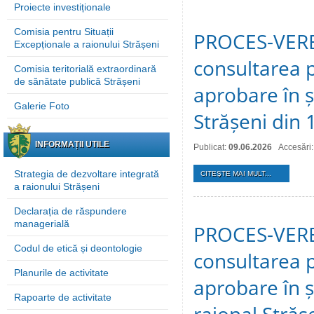
Proiecte investiționale
Comisia pentru Situații
PROCES-VERBA
Excepționale a raionului Strășeni
consultarea p
Comisia teritorială extraordinară
de sănătate publică Strășeni
aprobare în ș
Galerie Foto
Strășeni din 
INFORMAȚII UTILE
Publicat:
09.06.2026
Accesări
Strategia de dezvoltare integrată
CITEŞTE MAI MULT...
a raionului Strășeni
Declarația de răspundere
managerială
PROCES-VERBA
Codul de etică și deontologie
consultarea p
Planurile de activitate
aprobare în ș
Rapoarte de activitate