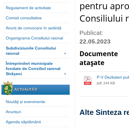
pentru apro
Regulament de activitate
Consiliului 
Comisii consultative
Anunț de convocare în ședință
Publicat:
Organigrama Consiliului raional
22.05.2023
Subdiviziunile Consiliului
Documente
raional
+
ataşate
Întreprinderi municipale
fondate de Consiliul raional
Strășeni
+
P-V Dezbateri pub
pdf, 244 KB
ACTUALITĂȚI
Noutăţi și evenimente
Alte Sinteza r
Anunțuri
Agenda săptămânii