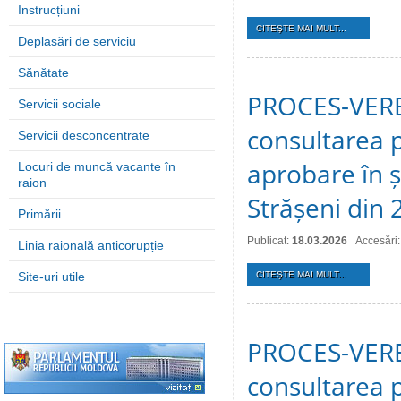
Instrucțiuni
CITEŞTE MAI MULT...
Deplasări de serviciu
Sănătate
PROCES-VERBA
Servicii sociale
consultarea p
Servicii desconcentrate
aprobare în ș
Locuri de muncă vacante în
raion
Strășeni din 
Primării
Publicat:
18.03.2026
Accesări
Linia raională anticorupție
Site-uri utile
CITEŞTE MAI MULT...
PROCES-VERBA
consultarea p