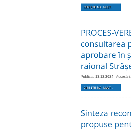
CITEŞTE MAI MULT...
PROCES-VERBA
consultarea p
aprobare în ș
raional Stră
Publicat:
13.12.2024
Accesări
CITEŞTE MAI MULT...
Sinteza recom
propuse pentr