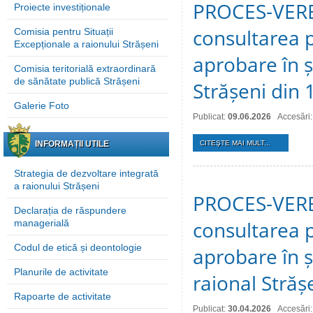
PROCES-VERBA
Proiecte investiționale
consultarea p
Comisia pentru Situații
Excepționale a raionului Strășeni
aprobare în ș
Comisia teritorială extraordinară
de sănătate publică Strășeni
Strășeni din 
Galerie Foto
Publicat:
09.06.2026
Accesări:
INFORMAȚII UTILE
CITEŞTE MAI MULT...
Strategia de dezvoltare integrată
a raionului Strășeni
PROCES-VERBA
Declarația de răspundere
consultarea p
managerială
Codul de etică și deontologie
aprobare în ș
Planurile de activitate
raional Străș
Rapoarte de activitate
Publicat:
30.04.2026
Accesări