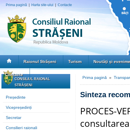
Prima pagină
|
Harta site-ului
|
Contacte
Raionul Strășeni
Turism
Noutăţi și evenim
Contacte
Prima pagină
»
Transpar
CONSILIUL RAIONAL
STRĂȘENI
Sinteza recoma
Președinte
PROCES-VERB
Vicepreședinți
Secretar
consultarea
Consilieri raionali