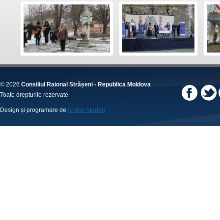
© 2026
Consiliul Raional Strășeni - Republica Moldova
Toate drepturile rezervate
Design și programare de
Andrei Madan