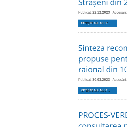
Strășeni din
Publicat:
22.12.2023
Accesări
CITEŞTE MAI MULT...
Sinteza recom
propuse pentr
raional din 1
Publicat:
30.03.2023
Accesări
CITEŞTE MAI MULT...
PROCES-VERBA
consultarea p