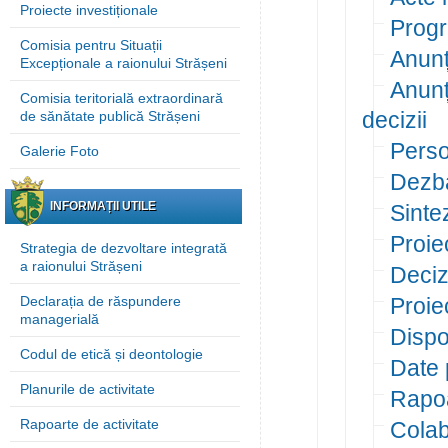
Proiecte investiționale
Progr
Comisia pentru Situații
Anunțu
Excepționale a raionului Strășeni
Anunț
Comisia teritorială extraordinară
decizii
de sănătate publică Strășeni
Perso
Galerie Foto
Dezba
INFORMAȚII UTILE
Sinte
Proie
Strategia de dezvoltare integrată
a raionului Strășeni
Deciz
Declarația de răspundere
Proiec
managerială
Dispoz
Codul de etică și deontologie
Date 
Planurile de activitate
Rapoa
Rapoarte de activitate
Colab