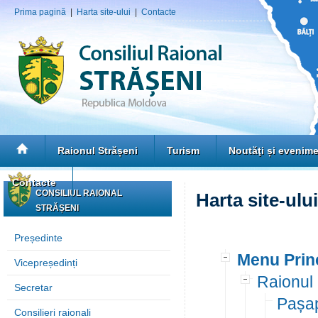
Prima pagină
|
Harta site-ului
|
Contacte
Raionul Strășeni
Turism
Noutăţi și evenim
Contacte
CONSILIUL RAIONAL
Harta site-ului
STRĂȘENI
Președinte
Menu Prin
Vicepreședinți
Raionul 
Secretar
Pașap
Consilieri raionali