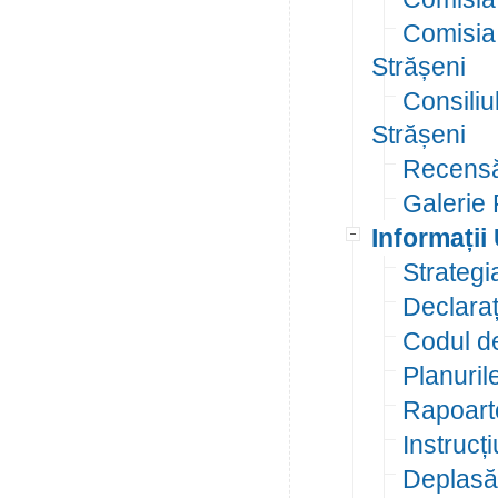
Comisia 
Strășeni
Consiliu
Strășeni
Recensăm
Galerie 
Informații 
Strategi
Declara
Codul de
Planurile
Rapoarte
Instrucți
Deplasăr