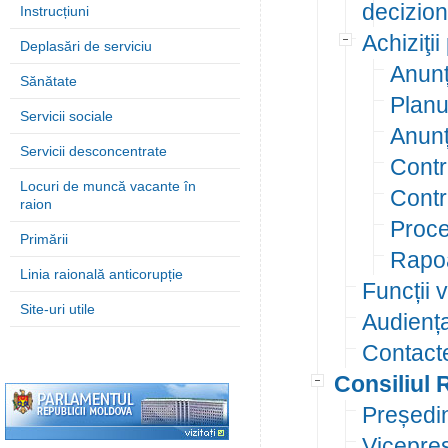
decizion
Instrucțiuni
Achiziţii
Deplasări de serviciu
Anunț
Sănătate
Planur
Servicii sociale
Anunț
Servicii desconcentrate
Contr
Locuri de muncă vacante în
Contr
raion
Proce
Primării
Rapoa
Linia raională anticorupție
Funcții 
Site-uri utile
Audienț
Contact
Consiliul 
Președi
Vicepreș