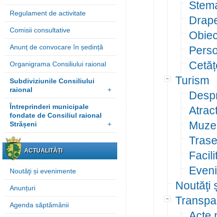
Stema
Regulament de activitate
Drape
Comisii consultative
Obiect
Anunț de convocare în ședință
Perso
Cetăț
Organigrama Consiliului raional
Turism
Subdiviziunile Consiliului
raional
+
Despr
Întreprinderi municipale
Atract
fondate de Consiliul raional
Muze
Strășeni
+
Trase
ACTUALITĂȚI
Facili
Even
Noutăţi și evenimente
Noutăţi 
Anunțuri
Transpa
Agenda săptămânii
Acte 