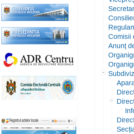
Secreta
Consilier
Regulame
Comisii 
Anunț d
Organigr
Organigr
Subdiviz
Apara
Direc
Direc
Inf
Direcț
Secția