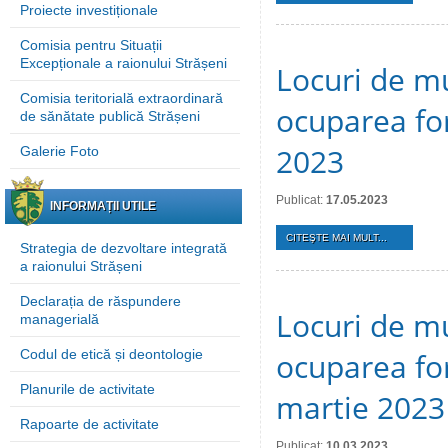
Proiecte investiționale
Comisia pentru Situații
Excepționale a raionului Strășeni
Locuri de mu
Comisia teritorială extraordinară
ocuparea fo
de sănătate publică Strășeni
2023
Galerie Foto
Publicat:
17.05.2023
INFORMAȚII UTILE
CITEŞTE MAI MULT...
Strategia de dezvoltare integrată
a raionului Strășeni
Declarația de răspundere
Locuri de mu
managerială
Codul de etică și deontologie
ocuparea for
Planurile de activitate
martie 2023
Rapoarte de activitate
Publicat:
10.03.2023