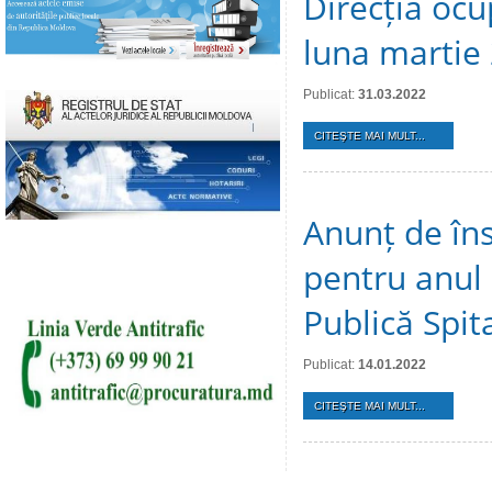
Direcția ocu
luna martie
Publicat:
31.03.2022
CITEŞTE MAI MULT...
Anunț de îns
pentru anul 
Publică Spita
Publicat:
14.01.2022
CITEŞTE MAI MULT...