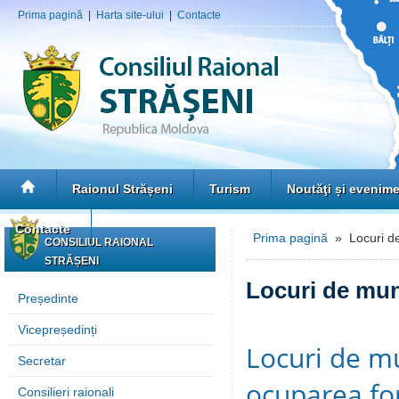
Prima pagină
|
Harta site-ului
|
Contacte
Raionul Strășeni
Turism
Noutăţi și evenim
Contacte
Prima pagină
» Locuri de
CONSILIUL RAIONAL
STRĂȘENI
Locuri de mun
Președinte
Vicepreședinți
Locuri de mu
Secretar
ocuparea for
Consilieri raionali