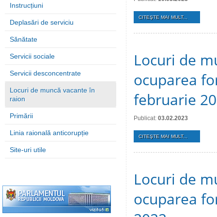
Instrucțiuni
CITEŞTE MAI MULT...
Deplasări de serviciu
Sănătate
Locuri de mu
Servicii sociale
Servicii desconcentrate
ocuparea for
Locuri de muncă vacante în
februarie 2
raion
Primării
Publicat:
03.02.2023
Linia raională anticorupție
CITEŞTE MAI MULT...
Site-uri utile
Locuri de mu
ocuparea for