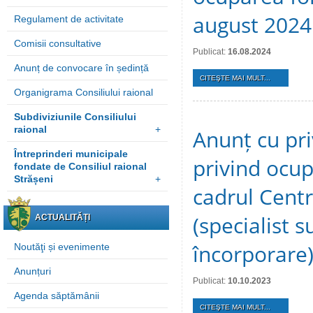
august 2024
Regulament de activitate
Comisii consultative
Publicat:
16.08.2024
Anunț de convocare în ședință
CITEŞTE MAI MULT...
Organigrama Consiliului raional
Subdiviziunile Consiliului
raional
+
Anunț cu pri
Întreprinderi municipale
privind ocup
fondate de Consiliul raional
Strășeni
+
cadrul Centru
(specialist s
ACTUALITĂȚI
încorporare
Noutăţi și evenimente
Anunțuri
Publicat:
10.10.2023
Agenda săptămânii
CITEŞTE MAI MULT...