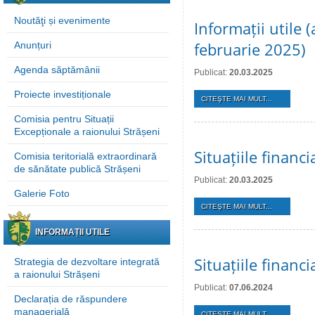
Noutăţi și evenimente
Informații utile 
februarie 2025)
Anunțuri
Agenda săptămânii
Publicat:
20.03.2025
Proiecte investiționale
CITEŞTE MAI MULT...
Comisia pentru Situații
Excepționale a raionului Strășeni
Situațiile finan
Comisia teritorială extraordinară
de sănătate publică Strășeni
Publicat:
20.03.2025
Galerie Foto
CITEŞTE MAI MULT...
INFORMAȚII UTILE
Situațiile finan
Strategia de dezvoltare integrată
a raionului Strășeni
Publicat:
07.06.2024
Declarația de răspundere
managerială
CITEŞTE MAI MULT...