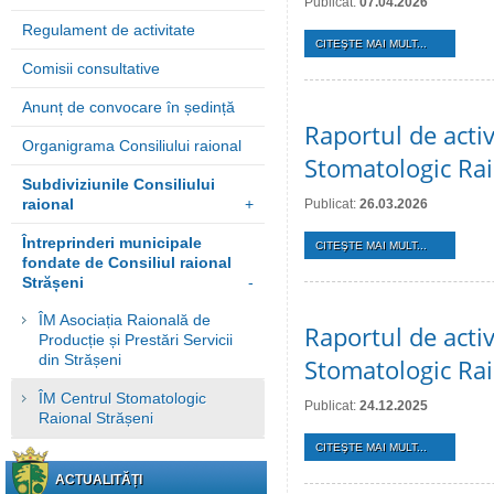
Publicat:
07.04.2026
Regulament de activitate
CITEŞTE MAI MULT...
Comisii consultative
Anunț de convocare în ședință
Raportul de activ
Organigrama Consiliului raional
Stomatologic Rai
Subdiviziunile Consiliului
raional
+
Publicat:
26.03.2026
Întreprinderi municipale
CITEŞTE MAI MULT...
fondate de Consiliul raional
Strășeni
-
ÎM Asociația Raională de
Raportul de activ
Producție și Prestări Servicii
din Strășeni
Stomatologic Rai
ÎM Centrul Stomatologic
Publicat:
24.12.2025
Raional Strășeni
CITEŞTE MAI MULT...
ACTUALITĂȚI