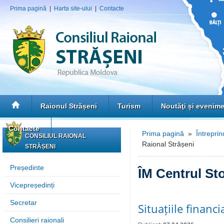
Prima pagină
|
Harta site-ului
|
Contacte
Raionul Strășeni
Turism
Noutăţi și evenim
Contacte
Prima pagină
»
Întreprin
CONSILIUL RAIONAL
Raional Strășeni
STRĂȘENI
Președinte
ÎM Centrul St
Vicepreședinți
Secretar
Situațiile finan
Consilieri raionali