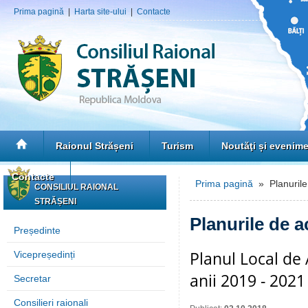
Prima pagină
|
Harta site-ului
|
Contacte
Raionul Strășeni
Turism
Noutăţi și evenim
Contacte
Prima pagină
» Planurile 
CONSILIUL RAIONAL
STRĂȘENI
Planurile de ac
Președinte
Planul Local de 
Vicepreședinți
anii 2019 - 2021
Secretar
Consilieri raionali