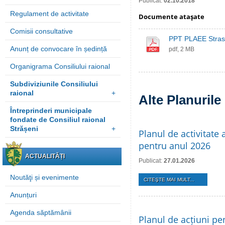
Publicat:
02.10.2018
Regulament de activitate
Documente ataşate
Comisii consultative
PPT PLAEE Stras
Anunț de convocare în ședință
pdf, 2 MB
Organigrama Consiliului raional
Subdiviziunile Consiliului
raional
+
Alte Planurile 
Întreprinderi municipale
fondate de Consiliul raional
Strășeni
+
Planul de activitate 
pentru anul 2026
ACTUALITĂȚI
Publicat:
27.01.2026
Noutăţi și evenimente
CITEŞTE MAI MULT...
Anunțuri
Agenda săptămânii
Planul de acțiuni pe