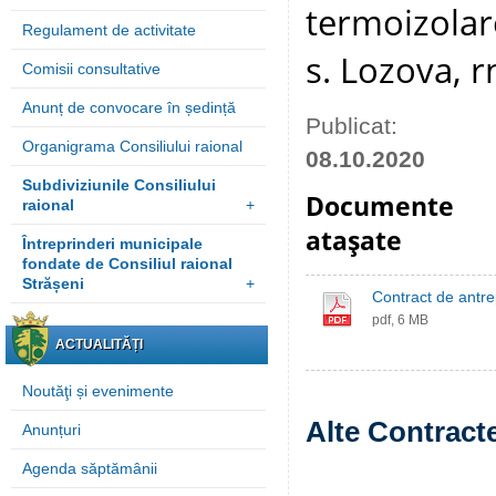
termoizolare
Regulament de activitate
s. Lozova, r
Comisii consultative
Anunț de convocare în ședință
Publicat:
Organigrama Consiliului raional
08.10.2020
Subdiviziunile Consiliului
Documente
raional
+
ataşate
Întreprinderi municipale
fondate de Consiliul raional
Strășeni
+
Contract de antre
pdf, 6 MB
ACTUALITĂȚI
Noutăţi și evenimente
Alte Contracte
Anunțuri
Agenda săptămânii