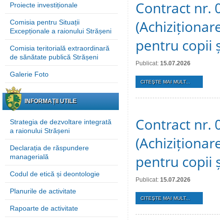
Contract nr. 
Proiecte investiționale
(Achiziționar
Comisia pentru Situații
Excepționale a raionului Strășeni
pentru copii 
Comisia teritorială extraordinară
de sănătate publică Strășeni
Publicat:
15.07.2026
Galerie Foto
CITEŞTE MAI MULT...
INFORMAȚII UTILE
Contract nr. 
Strategia de dezvoltare integrată
a raionului Strășeni
(Achiziționar
Declarația de răspundere
pentru copii 
managerială
Codul de etică și deontologie
Publicat:
15.07.2026
Planurile de activitate
CITEŞTE MAI MULT...
Rapoarte de activitate