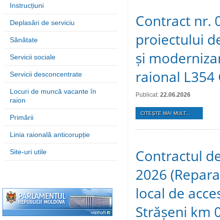
Instrucțiuni
Contract nr. 
Deplasări de serviciu
proiectului d
Sănătate
și modernizar
Servicii sociale
raional L354 
Servicii desconcentrate
Locuri de muncă vacante în
Publicat:
22.06.2026
raion
CITEŞTE MAI MULT...
Primării
Linia raională anticorupție
Contractul de
Site-uri utile
2026 (Repara
local de acce
Strășeni km 0