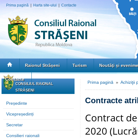
Prima pagină
|
Harta site-ului
|
Contacte
Raionul Strășeni
Turism
Noutăţi și evenim
Contacte
Prima pagină
»
Achiziţii 
CONSILIUL RAIONAL
STRĂȘENI
Contracte atri
Președinte
Contract de
Vicepreședinți
Secretar
2020 (Lucrăr
Consilieri raionali