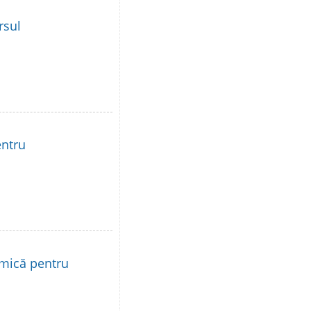
rsul
entru
 mică pentru