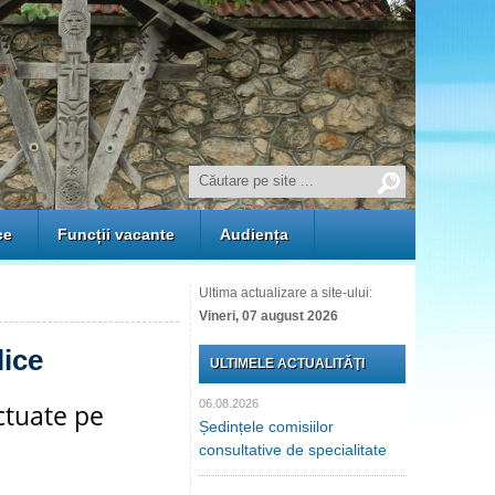
ce
Funcții vacante
Audiența
Ultima actualizare a site-ului:
Vineri, 07 august 2026
lice
ULTIMELE ACTUALITĂŢI
06.08.2026
ctuate pe
Ședințele comisiilor
consultative de specialitate