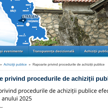
 și evenimente
Transparența decizională
Achiziţii publi
»
Achiziţii publice
» Rapoarte privind procedurile de achiziții publice
 privind procedurile de achiziții pub
ivind procedurile de achiziții publice efe
 anului 2025