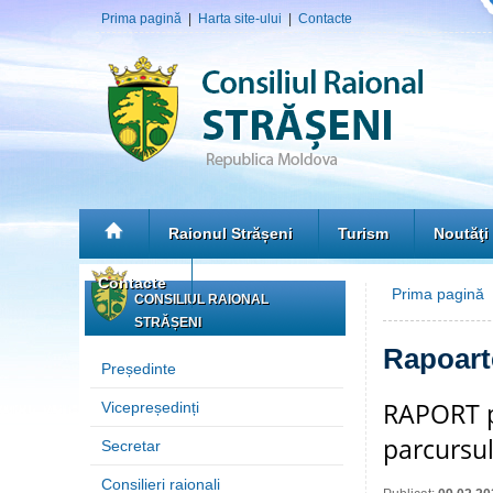
Prima pagină
|
Harta site-ului
|
Contacte
Raionul Strășeni
Turism
Noutăţi
Contacte
Prima pagină
CONSILIUL RAIONAL
STRĂȘENI
Rapoarte
Președinte
RAPORT pr
Vicepreședinți
parcursul
Secretar
Consilieri raionali