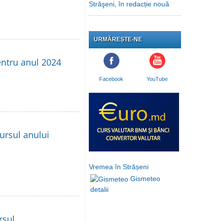
Străşeni, în redacție nouă
URMĂREȘTE-NE
entru anul 2024
Facebook
YouTube
ursul anului
Vremea în Strășeni
Gismeteo
detalii
rsul