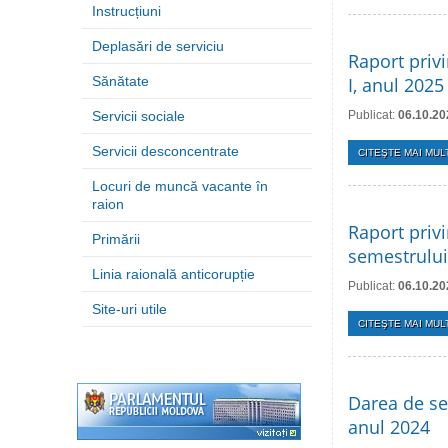
Instrucțiuni
Deplasări de serviciu
Raport priv
Sănătate
I, anul 2025
Servicii sociale
Publicat:
06.10.20
Servicii desconcentrate
CITEŞTE MAI MULT
Locuri de muncă vacante în
raion
Raport privi
Primării
semestrului
Linia raională anticorupție
Publicat:
06.10.20
Site-uri utile
CITEŞTE MAI MULT
Darea de se
anul 2024