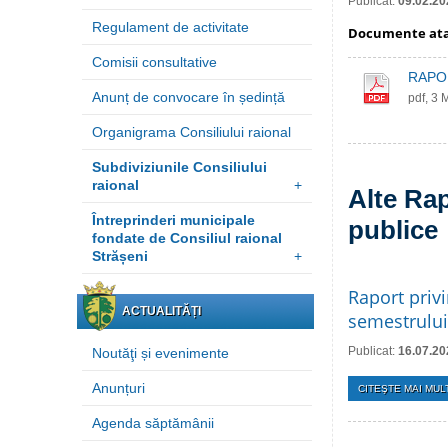
Publicat:
09.02.20
Regulament de activitate
Documente at
Comisii consultative
RAPORT
Anunț de convocare în ședință
pdf, 3 
Organigrama Consiliului raional
Subdiviziunile Consiliului
raional
+
Alte Rap
Întreprinderi municipale
publice
fondate de Consiliul raional
Strășeni
+
Raport privi
ACTUALITĂȚI
semestrului
Publicat:
16.07.20
Noutăţi și evenimente
Anunțuri
CITEŞTE MAI MULT
Agenda săptămânii