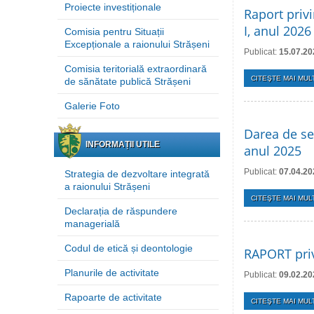
Proiecte investiționale
Raport priv
I, anul 2026
Comisia pentru Situații
Excepționale a raionului Strășeni
Publicat:
15.07.20
Comisia teritorială extraordinară
CITEŞTE MAI MULT
de sănătate publică Strășeni
Galerie Foto
Darea de se
INFORMAȚII UTILE
anul 2025
Publicat:
07.04.20
Strategia de dezvoltare integrată
a raionului Strășeni
CITEŞTE MAI MULT
Declarația de răspundere
managerială
Codul de etică și deontologie
RAPORT priv
Planurile de activitate
Publicat:
09.02.20
Rapoarte de activitate
CITEŞTE MAI MULT