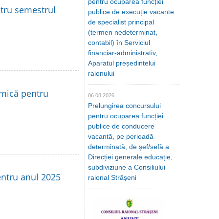
pentru ocuparea funcției
ntru semestrul
publice de execuție vacante
de specialist principal
(termen nedeterminat,
contabil) în Serviciul
financiar-administrativ,
Aparatul președintelui
raionului
 mică pentru
06.08.2026
Prelungirea concursului
pentru ocuparea funcției
publice de conducere
vacantă, pe perioadă
determinată, de șef/șefă a
Direcției generale educație,
subdiviziune a Consiliului
entru anul 2025
raional Strășeni