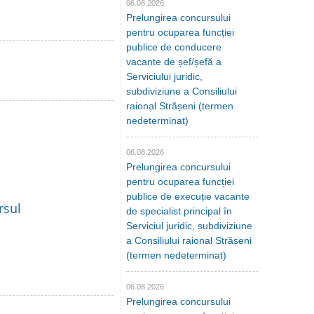
06.08.2026
Prelungirea concursului
pentru ocuparea funcției
publice de conducere
vacante de șef/șefă a
Serviciului juridic,
subdiviziune a Consiliului
raional Strășeni (termen
nedeterminat)
06.08.2026
Prelungirea concursului
pentru ocuparea funcției
publice de execuție vacante
rsul
de specialist principal în
Serviciul juridic, subdiviziune
a Consiliului raional Strășeni
(termen nedeterminat)
06.08.2026
Prelungirea concursului