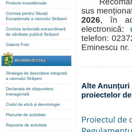
Recomandări
Proiecte investiționale
sus menționat
Comisia pentru Situații
2026
, în a
Excepționale a raionului Strășeni
electronică:
Comisia teritorială extraordinară
de sănătate publică Strășeni
telefon: 0237
Galerie Foto
Eminescu
nr.
INFORMAȚII UTILE
Strategia de dezvoltare integrată
a raionului Strășeni
Alte Anunțuri 
Declarația de răspundere
proiectelor de
managerială
Codul de etică și deontologie
Planurile de activitate
Proiectul de 
Rapoarte de activitate
Regulamentul