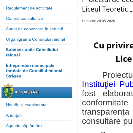
Liceul Teoretic 
Regulament de activitate
Comisii consultative
Publicat:
28.05.2026
Anunț de convocare în ședință
Organigrama Consiliului raional
Cu privir
Subdiviziunile Consiliului
raional
+
Lice
Întreprinderi municipale
fondate de Consiliul raional
Proiect
Strășeni
+
Instituţiei P
fost elabo
ACTUALITĂȚI
conformitate 
Noutăţi și evenimente
transparența
Anunțuri
consultare pu
Agenda săptămânii