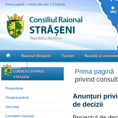
Prima pagină
|
Harta site-ului
|
Contacte
Raionul Strășeni
Turism
Noutăţi și evenim
Contacte
Prima pagină
CONSILIUL RAIONAL
STRĂȘENI
privind consult
Președinte
Anunțuri privi
Vicepreședinți
de decizii
Secretar
Proiectul de dec
Consilieri raionali