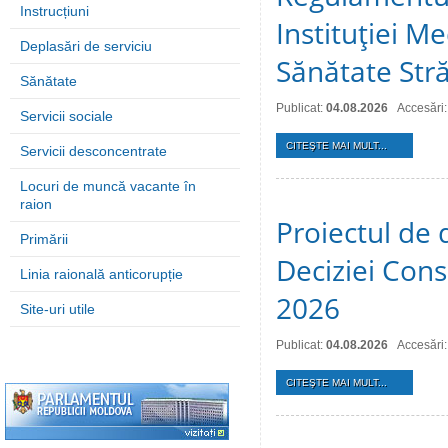
Instrucțiuni
Instituţiei M
Deplasări de serviciu
Sănătate Stră
Sănătate
Publicat:
04.08.2026
Accesări:
Servicii sociale
CITEŞTE MAI MULT...
Servicii desconcentrate
Locuri de muncă vacante în
raion
Proiectul de 
Primării
Deciziei Consi
Linia raională anticorupție
2026
Site-uri utile
Publicat:
04.08.2026
Accesări:
CITEŞTE MAI MULT...