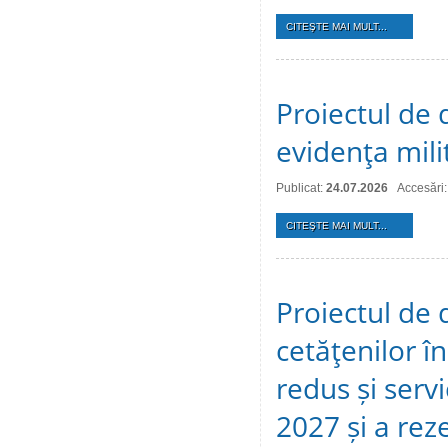
CITEŞTE MAI MULT...
Proiectul de d
evidenţa mili
Publicat:
24.07.2026
Accesări:
CITEŞTE MAI MULT...
Proiectul de 
cetăţenilor î
redus și serv
2027 și a reze