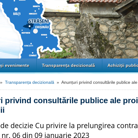
 și evenimente
Transparența decizională
Achiziţii publi
»
Transparența decizională
» Anunțuri privind consultările publice ale 
 privind consultările publice ale pro
ii
 de decizie Cu privire la prelungirea contra
 nr. 06 din 09 ianuarie 2023