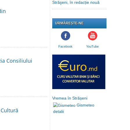
Străşeni, în redacție nouă
din
URMĂREȘTE-NE
Facebook
YouTube
ia Consiliului
Vremea în Strășeni
Gismeteo
 Cultură
detalii