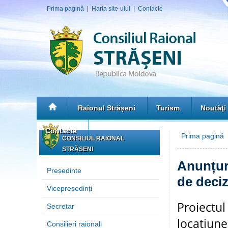
Prima pagină
|
Harta site-ului
|
Contacte
Raionul Strășeni
Turism
Noutăţi
Contacte
Prima pagină
CONSILIUL RAIONAL
STRĂȘENI
Anunțuri
Președinte
de deciz
Vicepreședinți
Proiectul
Secretar
locațiune
Consilieri raionali