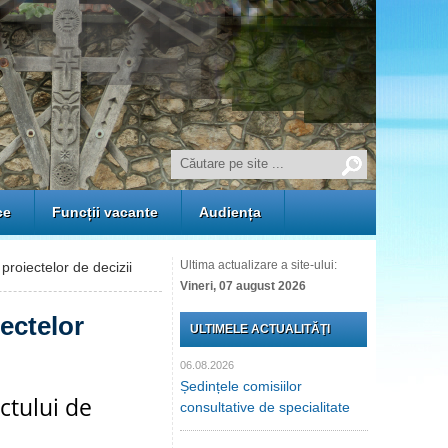
ce
Funcții vacante
Audiența
Ultima actualizare a site-ului:
proiectelor de decizii
Vineri, 07 august 2026
iectelor
ULTIMELE ACTUALITĂŢI
06.08.2026
Ședințele comisiilor
ctului de
consultative de specialitate