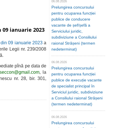
06.08.2026
Prelungirea concursului
pentru ocuparea funcției
publice de conducere
vacante de șef/șefă a
n 09 ianuarie 2023
Serviciului juridic,
subdiviziune a Consiliului
6 din 09 ianuarie 2023
a
raional Strășeni (termen
rile Legii nr. 239/2008
nedeterminat)
ă.
06.08.2026
ediate pînă pe data de
Prelungirea concursului
tseccon@gmail.com
, la
pentru ocuparea funcției
escu nr. 28, bir. 301,
publice de execuție vacante
de specialist principal în
Serviciul juridic, subdiviziune
a Consiliului raional Strășeni
(termen nedeterminat)
06.08.2026
Prelungirea concursului