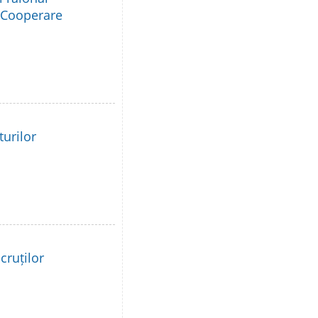
e Cooperare
turilor
cruților