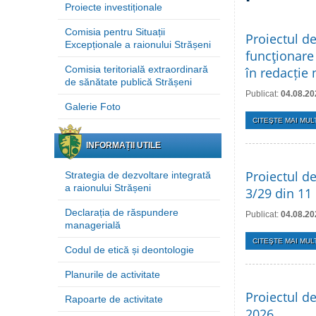
Proiecte investiționale
Comisia pentru Situații
Proiectul d
Excepționale a raionului Strășeni
funcţionare 
Comisia teritorială extraordinară
în redacție
de sănătate publică Strășeni
Publicat:
04.08.20
Galerie Foto
CITEŞTE MAI MULT
INFORMAȚII UTILE
Proiectul de
Strategia de dezvoltare integrată
a raionului Strășeni
3/29 din 11
Declarația de răspundere
Publicat:
04.08.20
managerială
CITEŞTE MAI MULT
Codul de etică și deontologie
Planurile de activitate
Proiectul de
Rapoarte de activitate
2026