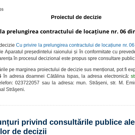
26
Proiectul de decizie
 la prelungirea contractului de locațiune nr. 06 di
decizie
Cu privire la prelungirea contractului de locațiune nr. 0
 de
Aparatul președintelui raionului și î
n conformitate cu prevede
arența în procesul decizional este propus spre
consultare public
 pe marginea proiectului de decizie sus menționat, pot fi exp
26
în adresa doamnei Cătălina Ispas, la adresa electronică:
s
elefon: 023722057 sau la
adresa: mun. Strășeni, str. M. Emin
nal Străşeni.
nțuri privind consultările publice ale
lor de decizii