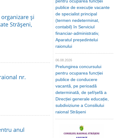
pentru ocuparea funcției
publice de execuție vacante
de specialist principal
 organizare şi
(termen nedeterminat,
ate Străşeni,
contabil) în Serviciul
financiar-administrativ,
Aparatul președintelui
raionului
06.08.2026
Prelungirea concursului
pentru ocuparea funcției
raional nr.
publice de conducere
vacantă, pe perioadă
determinată, de șef/șefă a
Direcției generale educație,
subdiviziune a Consiliului
raional Strășeni
entru anul