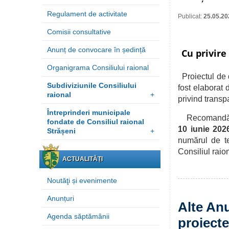
Regulament de activitate
Publicat:
25.05.20
Comisii consultative
Anunț de convocare în ședință
Cu privire
Organigrama Consiliului raional
Proiectul de 
Subdiviziunile Consiliului
fost elaborat
raional
+
privind transp
Întreprinderi municipale
Recomandările
fondate de Consiliul raional
10 iunie 20
Strășeni
+
numărul de t
Consiliul raio
ACTUALITĂȚI
Noutăţi și evenimente
Anunțuri
Alte Anu
Agenda săptămânii
proiecte