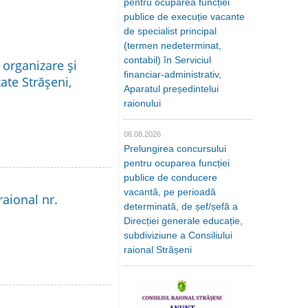
pentru ocuparea funcției
publice de execuție vacante
de specialist principal
(termen nedeterminat,
contabil) în Serviciul
 organizare şi
financiar-administrativ,
ate Străşeni,
Aparatul președintelui
raionului
06.08.2026
Prelungirea concursului
pentru ocuparea funcției
publice de conducere
vacantă, pe perioadă
raional nr.
determinată, de șef/șefă a
Direcției generale educație,
subdiviziune a Consiliului
raional Strășeni