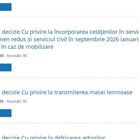
...
 decizie Cu privire la încorporarea cetăţenilor în servic
en redus și serviciul civil în septembrie 2026 ianuari
r în caz de mobilizare
26
Accesări: 95
...
e decizie Cu privire la transmiterea masei lemnoase
26
Accesări: 91
...
 decizie Cu privire la defrișarea arborilor