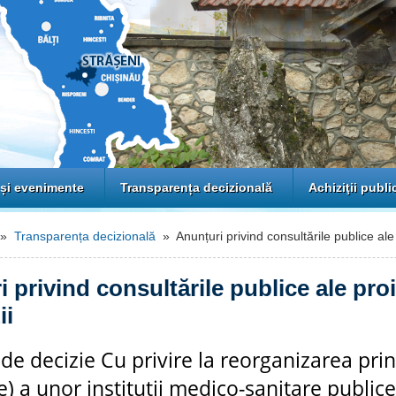
 și evenimente
Transparența decizională
Achiziţii publi
»
Transparența decizională
» Anunțuri privind consultările publice ale 
 privind consultările publice ale pro
ii
 de decizie Cu privire la reorganizarea pri
e) a unor instituţii medico-sanitare publice