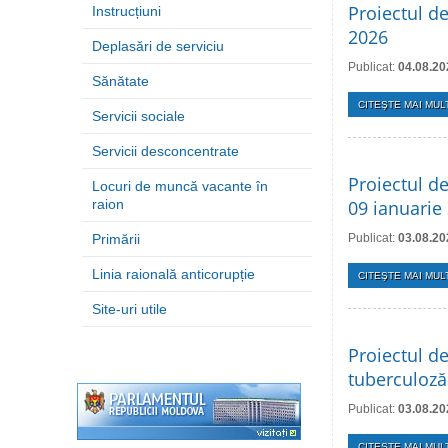
Proiectul de
Instrucțiuni
2026
Deplasări de serviciu
Publicat:
04.08.20
Sănătate
CITEŞTE MAI MULT
Servicii sociale
Servicii desconcentrate
Proiectul de
Locuri de muncă vacante în
raion
09 ianuarie
Primării
Publicat:
03.08.20
Linia raională anticorupție
CITEŞTE MAI MULT
Site-uri utile
Proiectul d
tuberculoză
Publicat:
03.08.20
CITEŞTE MAI MULT