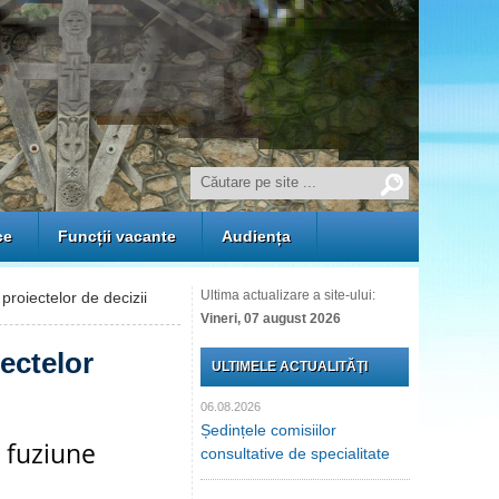
ce
Funcții vacante
Audiența
Ultima actualizare a site-ului:
proiectelor de decizii
Vineri, 07 august 2026
iectelor
ULTIMELE ACTUALITĂŢI
06.08.2026
Ședințele comisiilor
n fuziune
consultative de specialitate