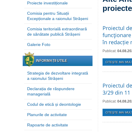
Proiecte investiționale
proiecte
Comisia pentru Situații
Excepționale a raionului Strășeni
Proiectul d
Comisia teritorială extraordinară
funcţionare 
de sănătate publică Strășeni
în redacție
Galerie Foto
Publicat:
04.08.20
INFORMAȚII UTILE
CITEŞTE MAI MULT
Strategia de dezvoltare integrată
a raionului Strășeni
Proiectul de
Declarația de răspundere
3/29 din 11
managerială
Publicat:
04.08.20
Codul de etică și deontologie
CITEŞTE MAI MULT
Planurile de activitate
Rapoarte de activitate