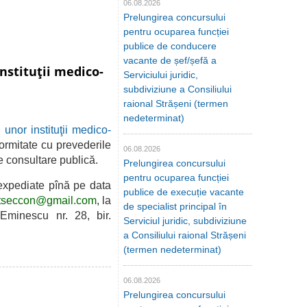
06.08.2026
Prelungirea concursului
pentru ocuparea funcției
publice de conducere
vacante de șef/șefă a
instituţii medico-
Serviciului juridic,
subdiviziune a Consiliului
raional Strășeni (termen
nedeterminat)
 unor instituţii medico-
ormitate cu prevederile
06.08.2026
e
consultare publică.
Prelungirea concursului
pentru ocuparea funcției
expediate pînă pe data
publice de execuție vacante
tseccon@gmail.com
, la
de specialist principal în
Eminescu nr. 28, bir.
Serviciul juridic, subdiviziune
a Consiliului raional Strășeni
(termen nedeterminat)
06.08.2026
Prelungirea concursului