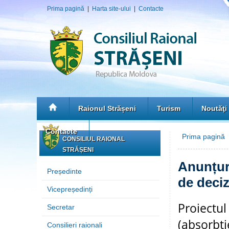
Prima pagină
|
Harta site-ului
|
Contacte
Raionul Strășeni
Turism
Noutăţi
Contacte
Prima pagină
CONSILIUL RAIONAL
STRĂȘENI
Anunțuri
Președinte
de deciz
Vicepreședinți
Proiectul
Secretar
(absorbți
Consilieri raionali