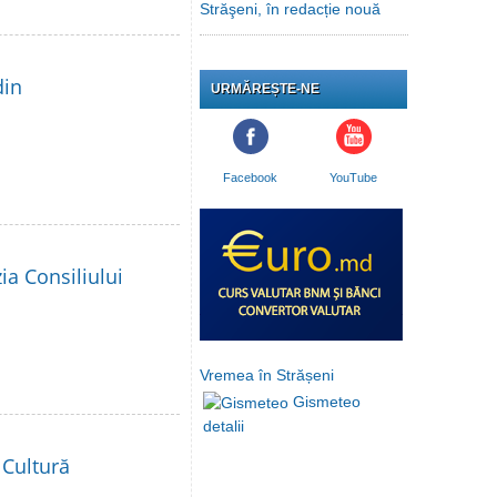
Străşeni, în redacție nouă
din
URMĂREȘTE-NE
Facebook
YouTube
ia Consiliului
Vremea în Strășeni
Gismeteo
detalii
 Cultură