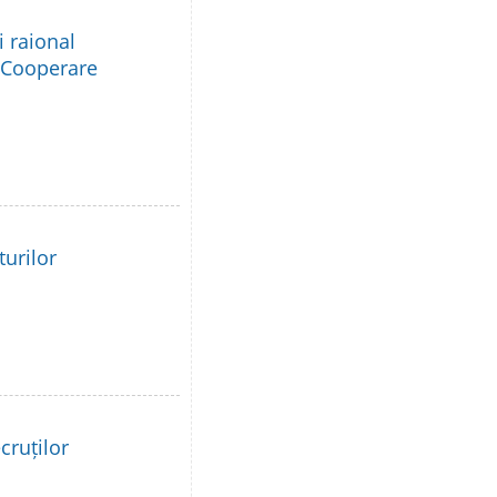
i raional
e Cooperare
turilor
cruților