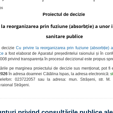
26
Proiectul de decizie
 la reorganizarea prin fuziune (absorbție) a unor 
sanitare publice
 decizie
Cu privire la reorganizarea prin fuziune (absorbție) a
ce
a fost elaborat de
Aparatul președintelui raionului și î
n conf
2008 privind transparența în procesul decizional este propus spr
 pe marginea proiectului de decizie sus menționat, pot fi 
 2026
în adresa doamnei Cătălina Ispas, la adresa electronică:
s
elefon: 023722057 sau la
adresa: mun. Strășeni, str. M. 
 raional Străşeni.
nțuri privind consultările publice ale