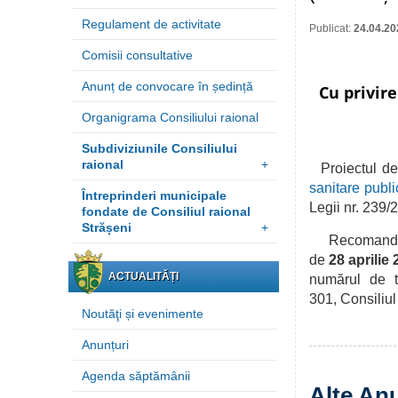
Regulament de activitate
Publicat:
24.04.20
Comisii consultative
Anunț de convocare în ședință
Cu privire
Organigrama Consiliului raional
Subdiviziunile Consiliului
raional
+
Proiectul de
sanitare publi
Întreprinderi municipale
Legii nr. 239/
fondate de Consiliul raional
Strășeni
+
Recomandările
de
28 aprilie
ACTUALITĂȚI
numărul de t
301,
Consiliul
Noutăţi și evenimente
Anunțuri
Agenda săptămânii
Alte Anu