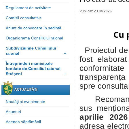
Regulament de activitate
Publicat:
23.04.2026
Comisii consultative
Anunț de convocare în ședință
Cu 
Organigrama Consiliului raional
Proiectul de
Subdiviziunile Consiliului
raional
+
fost elabora
Întreprinderi municipale
conformitate 
fondate de Consiliul raional
Strășeni
+
transparenț
spre
consultar
ACTUALITĂȚI
Recomandări
Noutăţi și evenimente
sus mențion
Anunțuri
aprilie 20
Agenda săptămânii
adresa electr