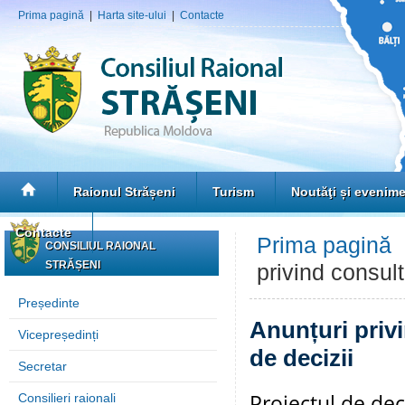
Prima pagină
|
Harta site-ului
|
Contacte
Raionul Strășeni
Turism
Noutăţi și evenim
Contacte
Prima pagină
CONSILIUL RAIONAL
STRĂȘENI
privind consult
Președinte
Anunțuri privi
Vicepreședinți
de decizii
Secretar
Proiectul de dec
Consilieri raionali