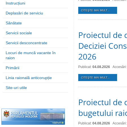
Instrucțiuni
CITEŞTE MAI MULT...
Deplasări de serviciu
Sănătate
Proiectul de 
Servicii sociale
Deciziei Consi
Servicii desconcentrate
Locuri de muncă vacante în
2026
raion
Publicat:
04.08.2026
Accesări:
Primării
Linia raională anticorupție
CITEŞTE MAI MULT...
Site-uri utile
Proiectul de 
bugetului ra
Publicat:
04.08.2026
Accesări: