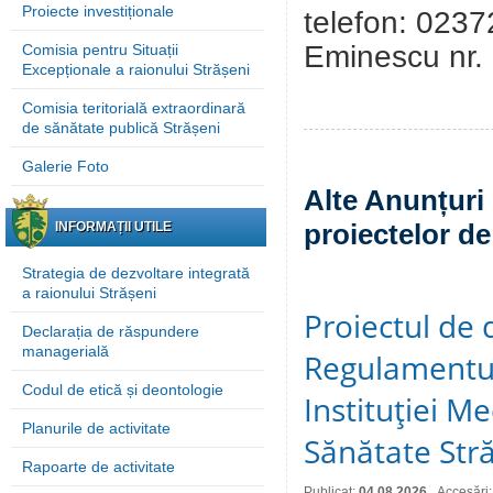
Proiecte investiționale
telefon: 0237
Eminescu nr. 
Comisia pentru Situații
Excepționale a raionului Strășeni
Comisia teritorială extraordinară
de sănătate publică Strășeni
Galerie Foto
Alte Anunțuri 
proiectelor de
INFORMAȚII UTILE
Strategia de dezvoltare integrată
a raionului Strășeni
Proiectul de 
Declarația de răspundere
managerială
Regulamentul
Codul de etică și deontologie
Instituţiei M
Planurile de activitate
Sănătate Stră
Rapoarte de activitate
Publicat:
04.08.2026
Accesări: