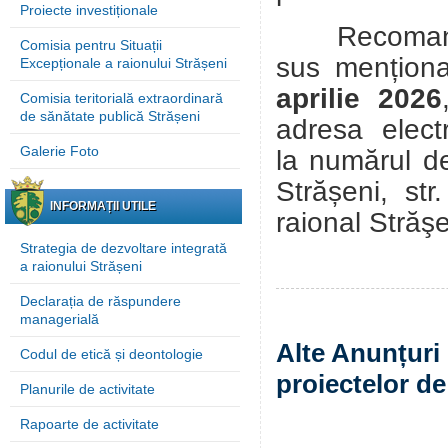
Proiecte investiționale
Recomandări
Comisia pentru Situații
sus mențion
Excepționale a raionului Strășeni
aprilie
2026
Comisia teritorială extraordinară
de sănătate publică Strășeni
adresa elect
Galerie Foto
la numărul d
Strășeni, st
INFORMAȚII UTILE
raional Străş
Strategia de dezvoltare integrată
a raionului Strășeni
Declarația de răspundere
managerială
Alte Anunțuri 
Codul de etică și deontologie
proiectelor de
Planurile de activitate
Rapoarte de activitate