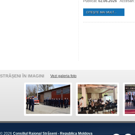
Publicat:
02.06.2026
Accesări
CITEŞTE MAI MULT...
STRĂȘENI ÎN IMAGINI
Vezi galeria foto
© 2026
Consiliul Raional Strășeni - Republica Moldova