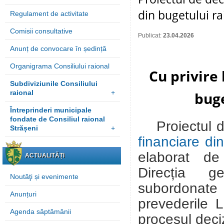
din bugetului r
Regulament de activitate
Comisii consultative
Publicat:
23.04.2026
Anunț de convocare în ședință
Organigrama Consiliului raional
Cu privire 
Subdiviziunile Consiliului
raional
+
buge
Întreprinderi municipale
fondate de Consiliul raional
Proiectul 
Strășeni
+
financiare di
elaborat de
ACTUALITĂȚI
Direcția ge
Noutăţi și evenimente
subordonate 
Anunțuri
prevederile L
Agenda săptămânii
procesul deci