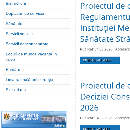
Proiectul de 
Instrucțiuni
Deplasări de serviciu
Regulamentul
Sănătate
Instituţiei M
Servicii sociale
Sănătate Stră
Servicii desconcentrate
Publicat:
04.08.2026
Accesări:
Locuri de muncă vacante în
raion
CITEŞTE MAI MULT...
Primării
Linia raională anticorupție
Proiectul de 
Site-uri utile
Deciziei Consi
2026
Publicat:
04.08.2026
Accesări:
CITEŞTE MAI MULT...