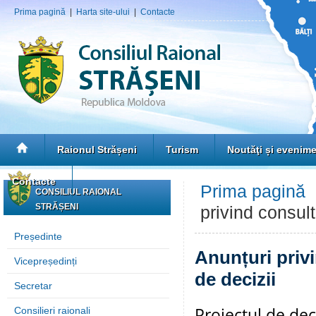
Prima pagină
|
Harta site-ului
|
Contacte
Raionul Strășeni
Turism
Noutăţi și evenim
Contacte
Prima pagină
CONSILIUL RAIONAL
STRĂȘENI
privind consult
Președinte
Anunțuri privi
Vicepreședinți
de decizii
Secretar
Proiectul de dec
Consilieri raionali