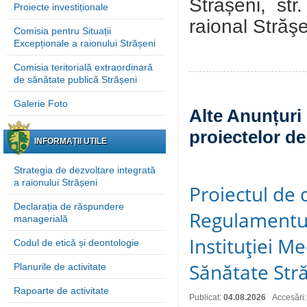
Strășeni, st
Proiecte investiționale
raional Străş
Comisia pentru Situații
Excepționale a raionului Strășeni
Comisia teritorială extraordinară
de sănătate publică Strășeni
Galerie Foto
Alte Anunțuri 
proiectelor de
INFORMAȚII UTILE
Strategia de dezvoltare integrată
a raionului Strășeni
Proiectul de 
Declarația de răspundere
Regulamentul
managerială
Instituţiei M
Codul de etică și deontologie
Sănătate Stră
Planurile de activitate
Rapoarte de activitate
Publicat:
04.08.2026
Accesări: