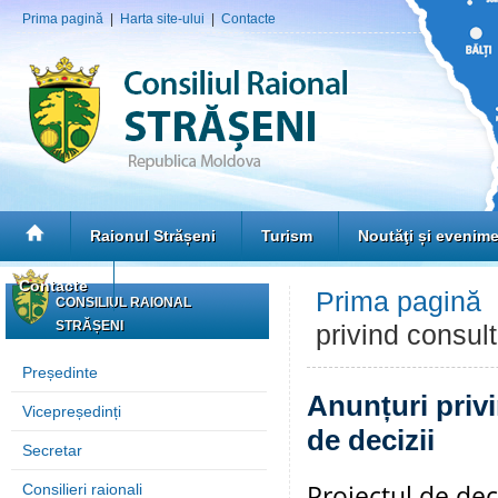
Prima pagină
|
Harta site-ului
|
Contacte
Raionul Strășeni
Turism
Noutăţi și evenim
Contacte
Prima pagină
CONSILIUL RAIONAL
STRĂȘENI
privind consult
Președinte
Anunțuri privi
Vicepreședinți
de decizii
Secretar
Proiectul de de
Consilieri raionali