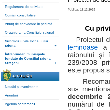
Regulament de activitate
Publicat:
18.12.2025
Comisii consultative
Anunț de convocare în ședință
Cu priv
Organigrama Consiliului raional
Proiectul 
Subdiviziunile Consiliului
lemnoase
a f
raional
+
raionului
și 
Întreprinderi municipale
fondate de Consiliul raional
239/2008 pri
Strășeni
+
este propus 
ACTUALITĂȚI
Recomandări
Noutăţi și evenimente
sus mențion
decembrie 
Anunțuri
numărul de 
Agenda săptămânii