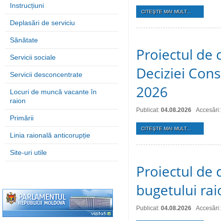
Instrucțiuni
CITEŞTE MAI MULT...
Deplasări de serviciu
Sănătate
Proiectul de 
Servicii sociale
Deciziei Consi
Servicii desconcentrate
2026
Locuri de muncă vacante în
raion
Publicat:
04.08.2026
Accesări:
Primării
CITEŞTE MAI MULT...
Linia raională anticorupție
Site-uri utile
Proiectul de 
bugetului ra
Publicat:
04.08.2026
Accesări: