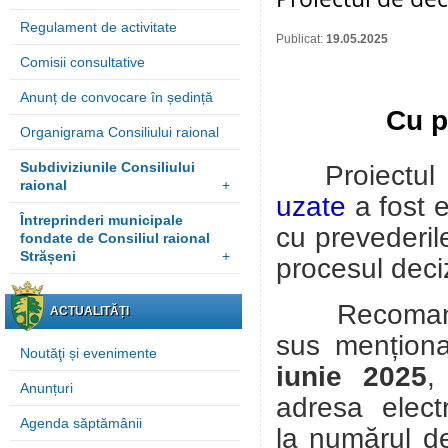
Regulament de activitate
Publicat:
19.05.2025
Comisii consultative
Anunț de convocare în ședință
Cu p
Organigrama Consiliului raional
Subdiviziunile Consiliului
Proiectul
raional
+
uzate
a fost 
Întreprinderi municipale
cu prevederil
fondate de Consiliul raional
Strășeni
+
procesul deci
Recomandări
ACTUALITĂȚI
sus mențion
Noutăţi și evenimente
iunie 2025
,
Anunțuri
adresa elect
Agenda săptămânii
la numărul d