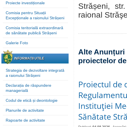
Proiecte investiționale
Strășeni, st
raional Străş
Comisia pentru Situații
Excepționale a raionului Strășeni
Comisia teritorială extraordinară
de sănătate publică Strășeni
Galerie Foto
Alte Anunțuri 
INFORMAȚII UTILE
proiectelor de
Strategia de dezvoltare integrată
a raionului Strășeni
Proiectul de 
Declarația de răspundere
managerială
Regulamentul
Codul de etică și deontologie
Instituţiei M
Planurile de activitate
Sănătate Stră
Rapoarte de activitate