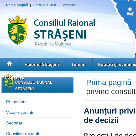
Prima pagină
|
Harta site-ului
|
Contacte
Raionul Strășeni
Turism
Noutăţi și evenim
Contacte
Prima pagină
CONSILIUL RAIONAL
STRĂȘENI
privind consult
Președinte
Anunțuri privi
Vicepreședinți
de decizii
Secretar
Proiectul de dec
Consilieri raionali