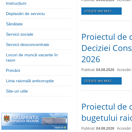
Publicat:
04.08.2026
Accesări:
Instrucțiuni
CITEŞTE MAI MULT...
Deplasări de serviciu
Sănătate
Proiectul de 
Servicii sociale
Servicii desconcentrate
Deciziei Consi
Locuri de muncă vacante în
2026
raion
Publicat:
04.08.2026
Accesări:
Primării
Linia raională anticorupție
CITEŞTE MAI MULT...
Site-uri utile
Proiectul de 
bugetului ra
Publicat:
04.08.2026
Accesări: