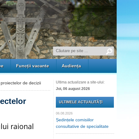
ce
Funcții vacante
Audiența
Ultima actualizare a site-ului:
proiectelor de decizii
Joi, 06 august 2026
iectelor
ULTIMELE ACTUALITĂŢI
06.08.2026
Ședințele comisiilor
lui raional
consultative de specialitate