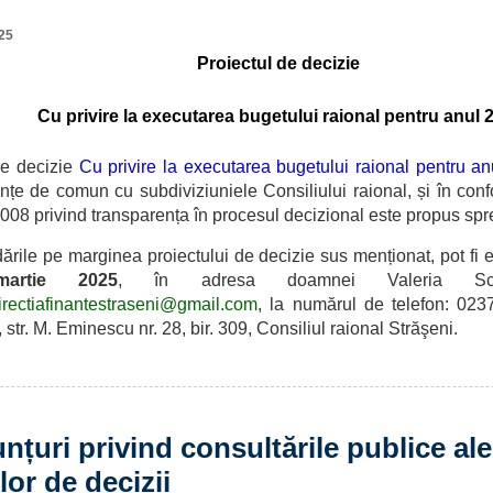
25
Proiectul de decizie
Cu privire la executarea bugetului raional pentru anul 
de decizie
Cu privire la executarea bugetului raional pentru a
nțe de comun cu subdiviziuniele Consiliului raional,
și î
n conf
2008 privind transparența în procesul decizional este propus spr
 pe marginea proiectului de decizie sus menționat, pot fi 
artie 2025
, în adresa
doamnei Valeria Sc
irectiafinantestraseni@gmail.com
, la numărul de telefon: 02
 str. M. Eminescu nr. 28, bir. 309,
Consiliul raional Străşeni
.
nțuri privind consultările publice ale
lor de decizii