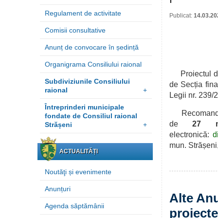
Regulament de activitate
Publicat:
14.03.20
Comisii consultative
Anunț de convocare în ședință
Organigrama Consiliului raional
Proiectul 
Subdiviziunile Consiliului
de
Secția fina
raional
+
Legii nr. 239/
Întreprinderi municipale
Recomandările
fondate de Consiliul raional
de
27 m
Strășeni
+
electronică:
d
mun. Strășeni,
ACTUALITĂȚI
Noutăţi și evenimente
Anunțuri
Alte Anu
Agenda săptămânii
proiecte