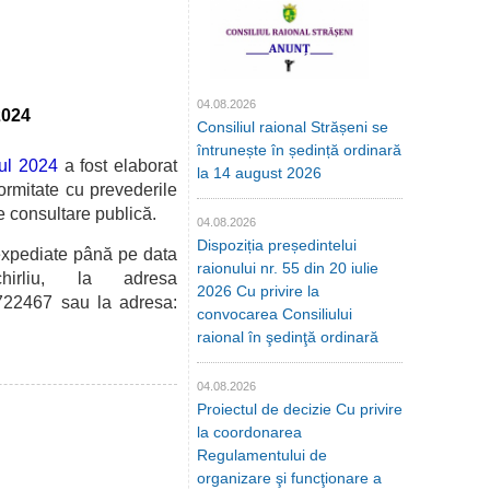
04.08.2026
2024
Consiliul raional Strășeni se
întrunește în ședință ordinară
nul 2024
a fost elaborat
la 14 august 2026
ormitate cu prevederile
e
consultare publică.
04.08.2026
Dispoziția președintelui
expediate până pe data
raionului nr. 55 din 20 iulie
hirliu, la adresa
2026 Cu privire la
3722467 sau la
adresa:
convocarea Consiliului
raional în şedinţă ordinară
04.08.2026
Proiectul de decizie Cu privire
la coordonarea
Regulamentului de
organizare şi funcţionare a