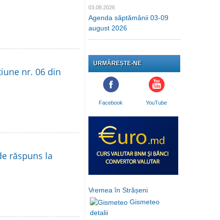
03.08.2026
Agenda săptămânii 03-09
august 2026
URMĂREȘTE-NE
țiune nr. 06 din
Facebook
YouTube
de răspuns la
Vremea în Strășeni
Gismeteo
detalii