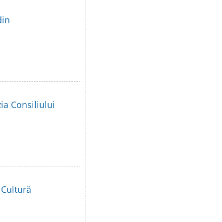
din
ia Consiliului
 Cultură