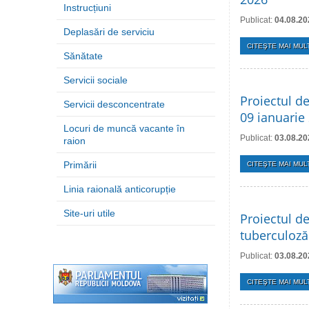
Instrucțiuni
Publicat:
04.08.20
Deplasări de serviciu
CITEŞTE MAI MULT
Sănătate
Servicii sociale
Proiectul de
Servicii desconcentrate
09 ianuarie
Locuri de muncă vacante în
Publicat:
03.08.20
raion
Primării
CITEŞTE MAI MULT
Linia raională anticorupție
Site-uri utile
Proiectul d
tuberculoză
Publicat:
03.08.20
CITEŞTE MAI MULT