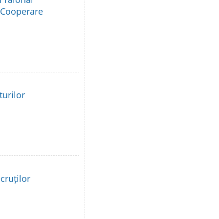
e Cooperare
turilor
cruților