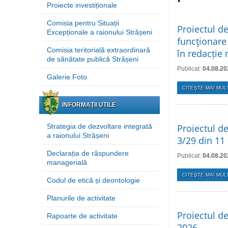
Proiecte investiționale
Comisia pentru Situații
Proiectul d
Excepționale a raionului Strășeni
funcţionare 
Comisia teritorială extraordinară
în redacție
de sănătate publică Strășeni
Publicat:
04.08.20
Galerie Foto
CITEŞTE MAI MULT
INFORMAȚII UTILE
Strategia de dezvoltare integrată
Proiectul de
a raionului Strășeni
3/29 din 11
Declarația de răspundere
Publicat:
04.08.20
managerială
CITEŞTE MAI MULT
Codul de etică și deontologie
Planurile de activitate
Proiectul de
Rapoarte de activitate
2026