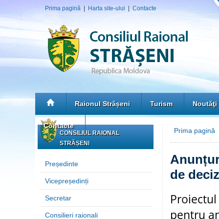
Prima pagină
|
Harta site-ului
|
Contacte
Raionul Strășeni
Turism
Noutăţi
Contacte
Prima pagină
CONSILIUL RAIONAL
STRĂȘENI
Anunțuri
Președinte
de deciz
Vicepreședinți
Proiectul
Secretar
pentru a
Consilieri raionali