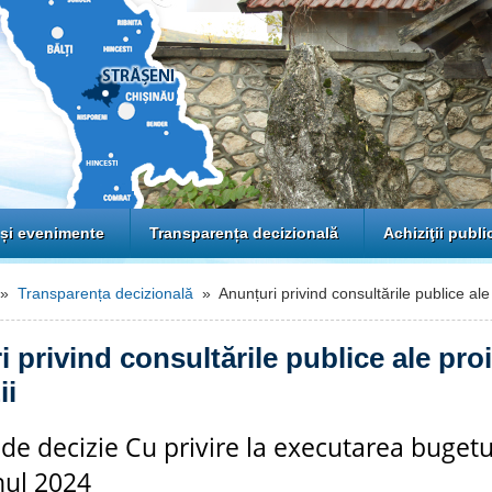
 și evenimente
Transparența decizională
Achiziţii publi
»
Transparența decizională
» Anunțuri privind consultările publice ale 
 privind consultările publice ale pro
ii
 de decizie Cu privire la executarea bugetu
nul 2024