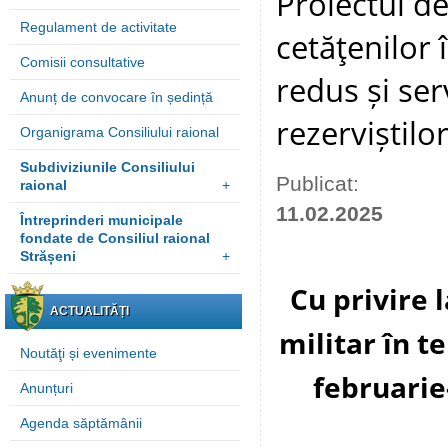
Proiectul de
Regulament de activitate
cetăţenilor 
Comisii consultative
redus și serv
Anunț de convocare în ședință
rezerviștilo
Organigrama Consiliului raional
Subdiviziunile Consiliului
Publicat:
raional
+
11.02.2025
Întreprinderi municipale
fondate de Consiliul raional
Strășeni
+
Cu privire 
ACTUALITĂȚI
militar în t
Noutăţi și evenimente
februarie-
Anunțuri
Agenda săptămânii