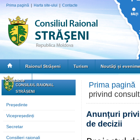
Prima pagină
|
Harta site-ului
|
Contacte
Raionul Strășeni
Turism
Noutăţi și evenim
Contacte
Prima pagină
CONSILIUL RAIONAL
STRĂȘENI
privind consult
Președinte
Anunțuri privi
Vicepreședinți
de decizii
Secretar
Consilieri raionali