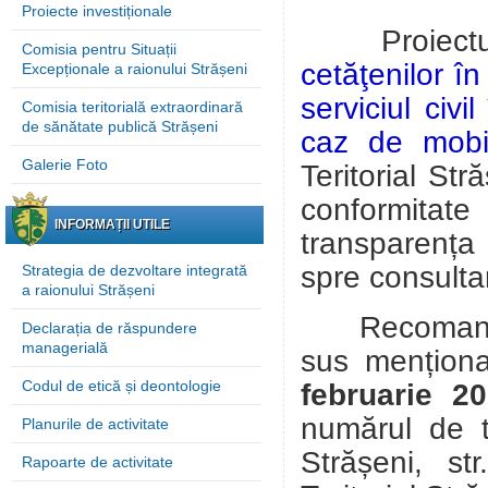
Proiecte investiționale
Proiec
Comisia pentru Situații
cetăţenilor în
Excepționale a raionului Strășeni
serviciul civi
Comisia teritorială extraordinară
de sănătate publică Strășeni
caz de mobil
Galerie Foto
Teritorial Str
conformitate 
INFORMAȚII UTILE
transparenț
spre
consultar
Strategia de dezvoltare integrată
a raionului Strășeni
Recomandări
Declarația de răspundere
managerială
sus mențion
Codul de etică și deontologie
februarie 2
numărul de 
Planurile de activitate
Strășeni, s
Rapoarte de activitate