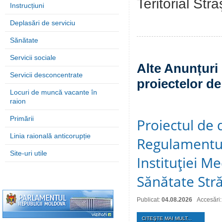
Teritorial Str
Instrucțiuni
Deplasări de serviciu
Sănătate
Servicii sociale
Alte Anunțuri 
Servicii desconcentrate
proiectelor de
Locuri de muncă vacante în
raion
Primării
Proiectul de 
Linia raională anticorupție
Regulamentul
Site-uri utile
Instituţiei M
Sănătate Stră
Publicat:
04.08.2026
Accesări:
CITEŞTE MAI MULT...