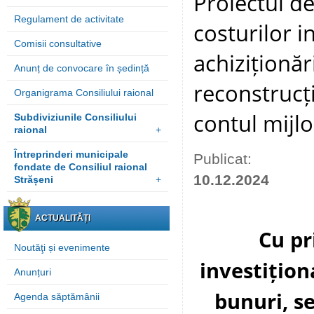
Proiectul de
Regulament de activitate
costurilor i
Comisii consultative
achiziționări
Anunț de convocare în ședință
reconstrucți
Organigrama Consiliului raional
contul mijlo
Subdiviziunile Consiliului
raional
+
Întreprinderi municipale
Publicat:
fondate de Consiliul raional
10.12.2024
Strășeni
+
ACTUALITĂȚI
Cu pr
Noutăţi și evenimente
investițion
Anunțuri
bunuri, se
Agenda săptămânii