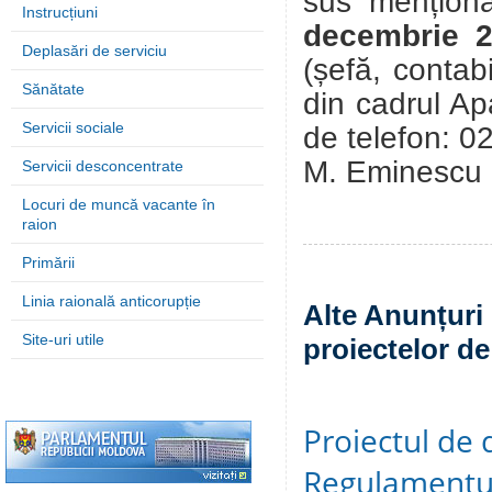
sus mențion
Instrucțiuni
decembrie 
Deplasări de serviciu
(șefă, contabi
Sănătate
din cadrul Apa
Servicii sociale
de telefon: 0
M. Eminescu
Servicii desconcentrate
Locuri de muncă vacante în
raion
Primării
Linia raională anticorupție
Alte Anunțuri 
Site-uri utile
proiectelor de
Proiectul de 
Regulamentul