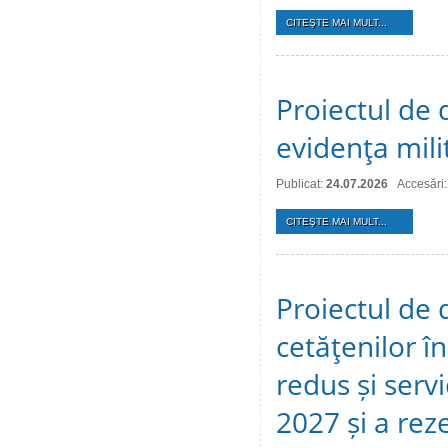
CITEŞTE MAI MULT...
Proiectul de d
evidenţa mili
Publicat:
24.07.2026
Accesări:
CITEŞTE MAI MULT...
Proiectul de 
cetăţenilor î
redus și serv
2027 și a reze