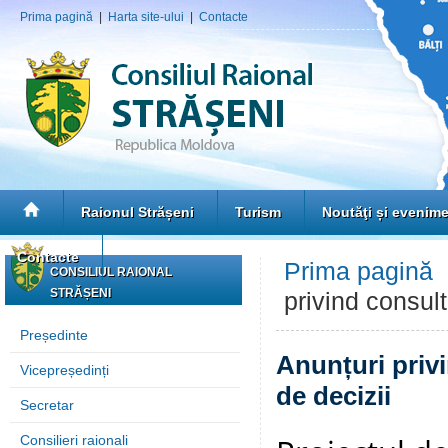
Prima pagină
|
Harta site-ului
|
Contacte
Raionul Strășeni
Turism
Noutăţi și evenim
Contacte
Prima pagină
CONSILIUL RAIONAL
STRĂȘENI
privind consult
Președinte
Anunțuri privi
Vicepreședinți
de decizii
Secretar
Consilieri raionali