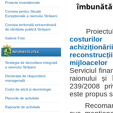
Proiecte investiționale
îmbunătăț
Comisia pentru Situații
Excepționale a raionului Strășeni
Comisia teritorială extraordinară
de sănătate publică Strășeni
Proiect
costurilo
Galerie Foto
achiziționă
INFORMAȚII UTILE
reconstrucți
mijloacelor
Strategia de dezvoltare integrată
a raionului Strășeni
Serviciul fina
Declarația de răspundere
raionului și 
managerială
239/2008 pri
Codul de etică și deontologie
este propus 
Planurile de activitate
Recomandări
Rapoarte de activitate