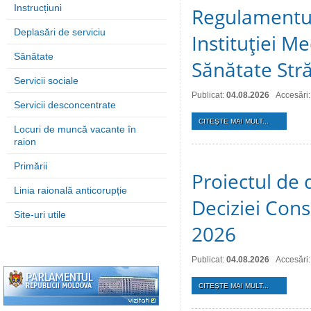
Instrucțiuni
Regulamentul
Deplasări de serviciu
Instituţiei M
Sănătate
Sănătate Stră
Servicii sociale
Publicat:
04.08.2026
Accesări:
Servicii desconcentrate
CITEŞTE MAI MULT...
Locuri de muncă vacante în
raion
Primării
Proiectul de 
Linia raională anticorupție
Deciziei Consi
Site-uri utile
2026
Publicat:
04.08.2026
Accesări:
CITEŞTE MAI MULT...