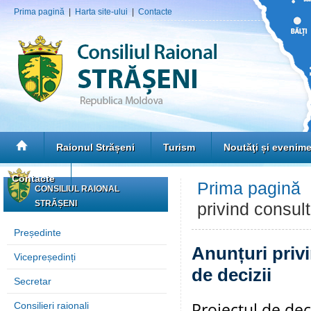
Prima pagină
|
Harta site-ului
|
Contacte
Raionul Strășeni
Turism
Noutăţi și evenim
Contacte
Prima pagină
CONSILIUL RAIONAL
STRĂȘENI
privind consult
Președinte
Anunțuri privi
Vicepreședinți
de decizii
Secretar
Proiectul de dec
Consilieri raionali