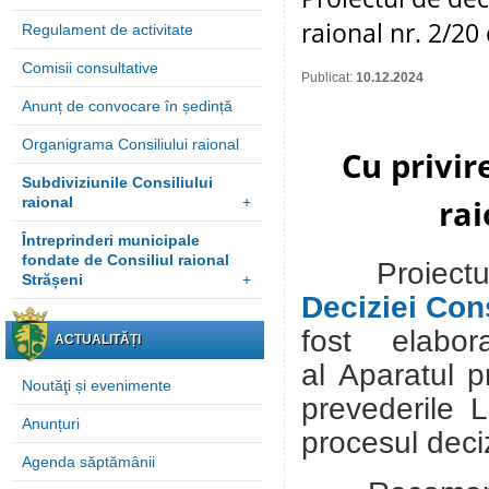
raional nr. 2/20
Regulament de activitate
Comisii consultative
Publicat:
10.12.2024
Anunț de convocare în ședință
Organigrama Consiliului raional
Cu privir
Subdiviziunile Consiliului
rai
raional
+
Întreprinderi municipale
fondate de Consiliul raional
Proiect
Strășeni
+
Deciziei Cons
fost elabora
ACTUALITĂȚI
al
Aparatul pr
Noutăţi și evenimente
prevederile L
Anunțuri
procesul deci
Agenda săptămânii