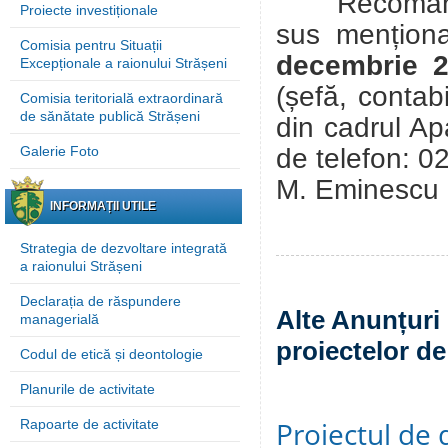
Recomandări
Proiecte investiționale
sus mențion
Comisia pentru Situații
decembrie 
Excepționale a raionului Strășeni
(șefă, contabi
Comisia teritorială extraordinară
de sănătate publică Strășeni
din cadrul Apa
de telefon: 0
Galerie Foto
M. Eminescu
INFORMAȚII UTILE
Strategia de dezvoltare integrată
a raionului Strășeni
Declarația de răspundere
Alte Anunțuri 
managerială
proiectelor de
Codul de etică și deontologie
Planurile de activitate
Proiectul de 
Rapoarte de activitate