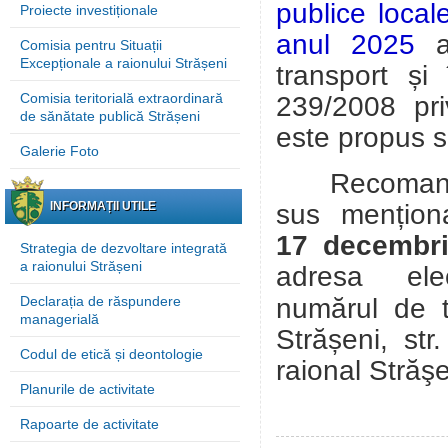
publice local
Proiecte investiționale
anul 2025
a 
Comisia pentru Situații
Excepționale a raionului Strășeni
transport și 
Comisia teritorială extraordinară
239/2008 pri
de sănătate publică Strășeni
este propus 
Galerie Foto
Recomandări
sus mențion
INFORMAȚII UTILE
17 decembr
Strategia de dezvoltare integrată
a raionului Strășeni
adresa el
numărul de 
Declarația de răspundere
managerială
Strășeni, st
Codul de etică și deontologie
raional Străşe
Planurile de activitate
Rapoarte de activitate