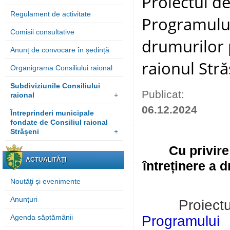
Proiectul de
Regulament de activitate
Programului 
Comisii consultative
drumurilor p
Anunț de convocare în ședință
raionul Stră
Organigrama Consiliului raional
Subdiviziunile Consiliului
Publicat:
raional
+
06.12.2024
Întreprinderi municipale
fondate de Consiliul raional
Strășeni
+
Cu privire
ACTUALITĂȚI
întreținere a 
Noutăţi și evenimente
Anunțuri
Proiect
Programului 
Agenda săptămânii