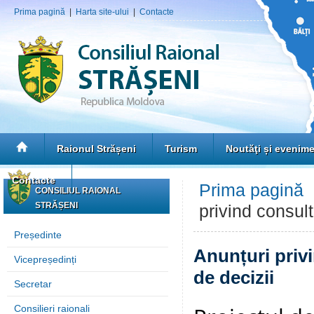
Prima pagină
|
Harta site-ului
|
Contacte
Raionul Strășeni
Turism
Noutăţi și evenim
Contacte
Prima pagină
CONSILIUL RAIONAL
STRĂȘENI
privind consult
Președinte
Anunțuri privi
Vicepreședinți
de decizii
Secretar
Consilieri raionali