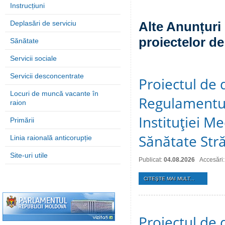
Instrucțiuni
Deplasări de serviciu
Alte Anunțuri 
proiectelor de
Sănătate
Servicii sociale
Servicii desconcentrate
Proiectul de 
Locuri de muncă vacante în
Regulamentul
raion
Instituţiei M
Primării
Sănătate Stră
Linia raională anticorupție
Site-uri utile
Publicat:
04.08.2026
Accesări:
CITEŞTE MAI MULT...
Proiectul de 