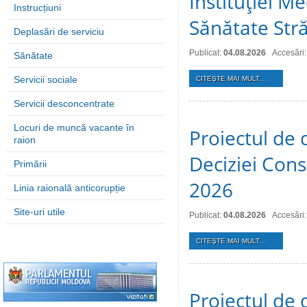
Instituţiei M
Instrucțiuni
Sănătate Stră
Deplasări de serviciu
Publicat:
04.08.2026
Accesări:
Sănătate
Servicii sociale
CITEŞTE MAI MULT...
Servicii desconcentrate
Locuri de muncă vacante în
Proiectul de 
raion
Deciziei Consi
Primării
2026
Linia raională anticorupție
Site-uri utile
Publicat:
04.08.2026
Accesări:
CITEŞTE MAI MULT...
Proiectul de 