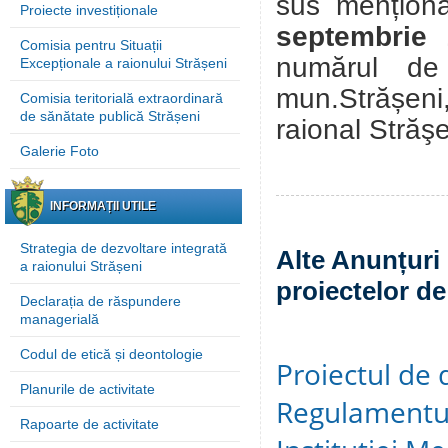
sus menționa
Proiecte investiționale
septembrie
Comisia pentru Situații
numărul de
Excepționale a raionului Strășeni
mun.Strășeni
Comisia teritorială extraordinară
de sănătate publică Strășeni
raional Străş
Galerie Foto
INFORMAȚII UTILE
Strategia de dezvoltare integrată
Alte Anunțuri 
a raionului Strășeni
proiectelor de
Declarația de răspundere
managerială
Codul de etică și deontologie
Proiectul de 
Planurile de activitate
Regulamentul
Rapoarte de activitate