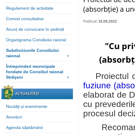
(absorbție) a un
Regulament de activitate
Comisii consultative
Publicat:
16.09.2022
Anunț de convocare în ședință
Organigrama Consiliului raional
"
Cu pri
Subdiviziunile Consiliului
raional
+
(absorbț
Întreprinderi municipale
fondate de Consiliul raional
Proiectul
Strășeni
+
fuziune (absor
elaborat de
D
ACTUALITĂȚI
cu prevederil
Noutăţi și evenimente
procesul deci
Anunțuri
Recomandări
Agenda săptămânii