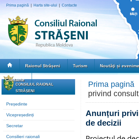
Prima pagină
|
Harta site-ului
|
Contacte
Raionul Strășeni
Turism
Noutăţi și evenim
Contacte
Prima pagină
CONSILIUL RAIONAL
STRĂȘENI
privind consult
Președinte
Anunțuri privi
Vicepreședinți
de decizii
Secretar
Proiectul de dec
Consilieri raionali