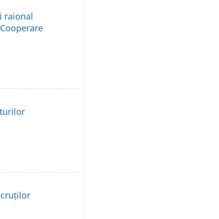
i raional
e Cooperare
turilor
cruților