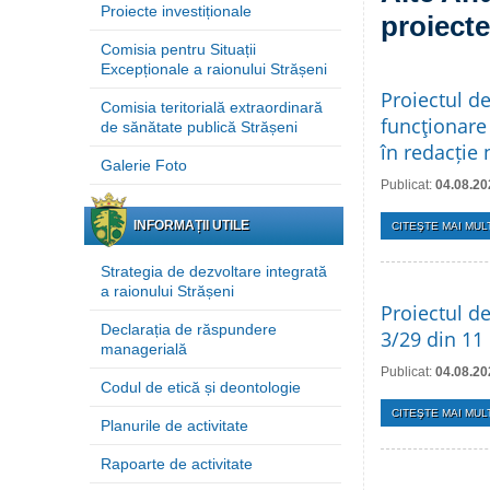
Proiecte investiționale
proiecte
Comisia pentru Situații
Excepționale a raionului Strășeni
Proiectul d
Comisia teritorială extraordinară
funcţionare 
de sănătate publică Strășeni
în redacție
Galerie Foto
Publicat:
04.08.20
INFORMAȚII UTILE
CITEŞTE MAI MULT
Strategia de dezvoltare integrată
a raionului Strășeni
Proiectul de
Declarația de răspundere
3/29 din 11
managerială
Publicat:
04.08.20
Codul de etică și deontologie
CITEŞTE MAI MULT
Planurile de activitate
Rapoarte de activitate