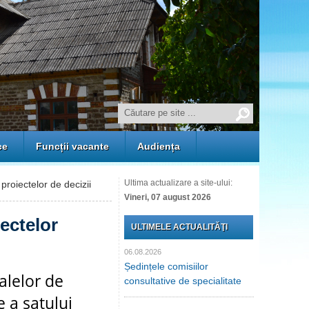
ce
Funcții vacante
Audiența
Ultima actualizare a site-ului:
proiectelor de decizii
Vineri, 07 august 2026
iectelor
ULTIMELE ACTUALITĂŢI
06.08.2026
Ședințele comisiilor
alelor de
consultative de specialitate
e a satului