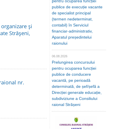
pentru ocuparea funcției
publice de execuție vacante
de specialist principal
(termen nedeterminat,
 organizare şi
contabil) în Serviciul
financiar-administrativ,
ate Străşeni,
Aparatul președintelui
raionului
06.08.2026
Prelungirea concursului
pentru ocuparea funcției
publice de conducere
vacantă, pe perioadă
raional nr.
determinată, de șef/șefă a
Direcției generale educație,
subdiviziune a Consiliului
raional Strășeni