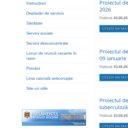
Proiectul de
Instrucțiuni
2026
Deplasări de serviciu
Publicat:
04.08.20
Sănătate
CITEŞTE MAI MULT
Servicii sociale
Servicii desconcentrate
Proiectul de
Locuri de muncă vacante în
09 ianuarie
raion
Publicat:
03.08.20
Primării
Linia raională anticorupție
CITEŞTE MAI MULT
Site-uri utile
Proiectul d
tuberculoză
Publicat:
03.08.20
CITEŞTE MAI MULT