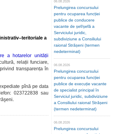
06.08.2026
Prelungirea concursului
pentru ocuparea funcției
publice de conducere
vacante de șef/șefă a
Serviciului juridic,
nistrativ–teritoriale a
subdiviziune a Consiliului
raional Strășeni (termen
nedeterminat)
re a hotarelor unității
ultură, relații funciare,
06.08.2026
privind transparența în
Prelungirea concursului
pentru ocuparea funcției
publice de execuție vacante
expediate pînă pe data
de specialist principal în
lefon: 023722838 sau
Serviciul juridic, subdiviziune
trăşeni
.
a Consiliului raional Strășeni
(termen nedeterminat)
06.08.2026
Prelungirea concursului