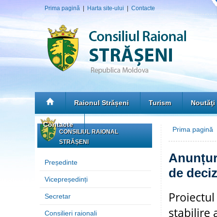
Prima pagină
|
Harta site-ului
|
Contacte
Raionul Strășeni
Turism
Noutăţi
Contacte
Prima pagină
CONSILIUL RAIONAL
STRĂȘENI
Anunțuri
Președinte
de deciz
Vicepreședinți
Proiectul
Secretar
stabilire 
Consilieri raionali