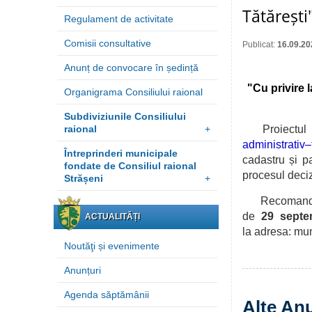
Tătărești
Regulament de activitate
Comisii consultative
Publicat:
16.09.20
Anunț de convocare în ședință
"
Cu privire l
Organigrama Consiliului raional
Subdiviziunile Consiliului
raional
+
Proiectul
administrativ–
Întreprinderi municipale
cadastru și p
fondate de Consiliul raional
procesul deci
Strășeni
+
Recomandările
de
29 septe
ACTUALITĂȚI
la
adresa: mun.
Noutăţi și evenimente
Anunțuri
Agenda săptămânii
Alte Anu