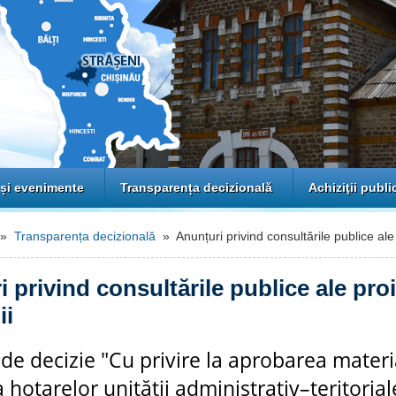
 și evenimente
Transparența decizională
Achiziţii publi
»
Transparența decizională
» Anunțuri privind consultările publice ale 
 privind consultările publice ale pro
ii
 de decizie "Cu privire la aprobarea materi
a hotarelor unității administrativ–teritorial