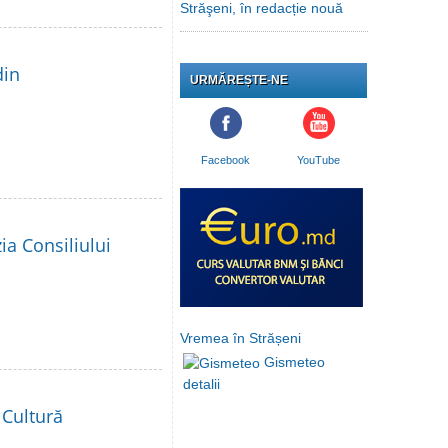
Străşeni, în redacție nouă
din
URMĂREȘTE-NE
Facebook
YouTube
ia Consiliului
Vremea în Strășeni
Gismeteo
detalii
 Cultură