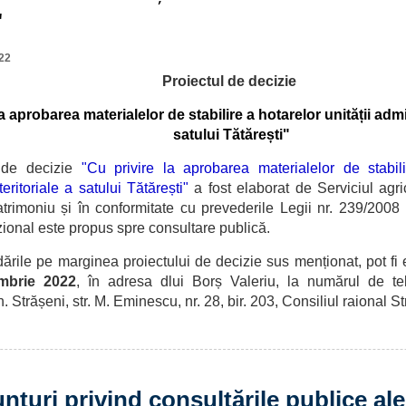
"
22
Proiectul de decizie
a aprobarea materialelor de stabilire a hotarelor unității admi
satului Tătărești"
 de decizie
"
Cu privire la aprobarea materialelor de stabili
teritoriale a satului T
ătărești
"
a fost elaborat de
Serviciul agric
atrimoniu
și î
n conformitate cu prevederile Legii nr. 239/2008 
zional este propus spre
consultare publică.
 pe marginea proiectului de decizie sus menționat, pot fi 
mbrie 2022
, în adresa dlui Borș Valeriu,
la numărul de te
 Strășeni, str. M. Eminescu, nr. 28, bir. 203,
Consiliul raional S
nțuri privind consultările publice ale