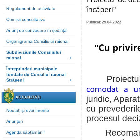
încăperi"
Regulament de activitate
Comisii consultative
Publicat:
29.04.2022
Anunț de convocare în ședință
Organigrama Consiliului raional
Cu privir
"
Subdiviziunile Consiliului
raional
+
Întreprinderi municipale
fondate de Consiliul raional
Proiectu
Strășeni
+
comodat a un
juridic, Aparat
ACTUALITĂȚI
cu prevederil
Noutăţi și evenimente
procesul deci
Anunțuri
Recomandări
Agenda săptămânii