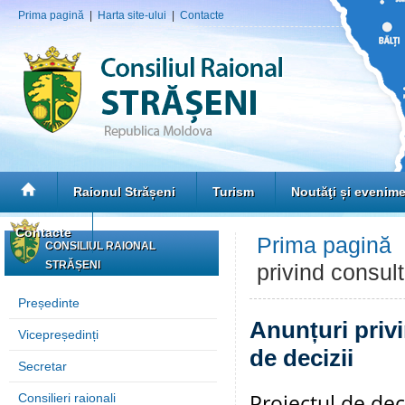
Prima pagină
|
Harta site-ului
|
Contacte
Raionul Strășeni
Turism
Noutăţi și evenim
Contacte
Prima pagină
CONSILIUL RAIONAL
STRĂȘENI
privind consult
Președinte
Anunțuri privi
Vicepreședinți
de decizii
Secretar
Proiectul de dec
Consilieri raionali