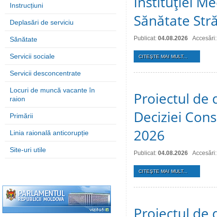
Instituţiei M
Instrucțiuni
Sănătate Stră
Deplasări de serviciu
Publicat:
04.08.2026
Accesări:
Sănătate
Servicii sociale
CITEŞTE MAI MULT...
Servicii desconcentrate
Locuri de muncă vacante în
Proiectul de 
raion
Deciziei Consi
Primării
2026
Linia raională anticorupție
Site-uri utile
Publicat:
04.08.2026
Accesări:
CITEŞTE MAI MULT...
Proiectul de 