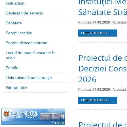
Instituţiei M
Instrucțiuni
Sănătate Stră
Deplasări de serviciu
Publicat:
04.08.2026
Accesări:
Sănătate
Servicii sociale
CITEŞTE MAI MULT...
Servicii desconcentrate
Locuri de muncă vacante în
Proiectul de 
raion
Deciziei Consi
Primării
2026
Linia raională anticorupție
Site-uri utile
Publicat:
04.08.2026
Accesări:
CITEŞTE MAI MULT...
Proiectul de 