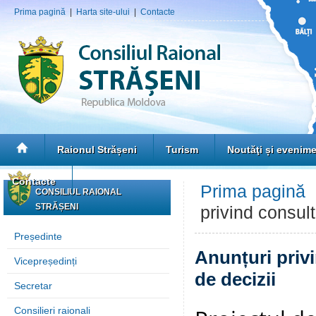
Prima pagină
|
Harta site-ului
|
Contacte
Raionul Strășeni
Turism
Noutăţi și evenim
Contacte
Prima pagină
CONSILIUL RAIONAL
STRĂȘENI
privind consult
Președinte
Anunțuri privi
Vicepreședinți
de decizii
Secretar
Consilieri raionali