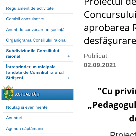
Proiectul de
Regulament de activitate
Concursului
Comisii consultative
aprobarea R
Anunț de convocare în ședință
desfăşurare
Organigrama Consiliului raional
Subdiviziunile Consiliului
Publicat:
raional
+
02.09.2021
Întreprinderi municipale
fondate de Consiliul raional
Strășeni
+
"
Cu privi
ACTUALITĂȚI
„Pedagogul
Noutăţi și evenimente
d
Anunțuri
Agenda săptămânii
Proie