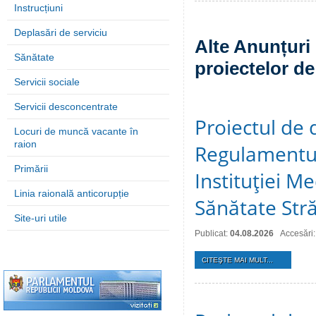
Instrucțiuni
Deplasări de serviciu
Alte Anunțuri 
Sănătate
proiectelor de
Servicii sociale
Servicii desconcentrate
Proiectul de 
Locuri de muncă vacante în
raion
Regulamentul
Primării
Instituţiei M
Linia raională anticorupție
Sănătate Stră
Site-uri utile
Publicat:
04.08.2026
Accesări:
CITEŞTE MAI MULT...