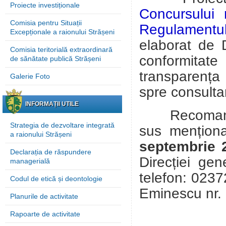
Proiecte investiționale
Concursului 
Comisia pentru Situații
Regulamentul
Excepționale a raionului Strășeni
elaborat de
Comisia teritorială extraordinară
conformitate 
de sănătate publică Strășeni
transparenț
Galerie Foto
spre
consultar
INFORMAȚII UTILE
Recomandări
Strategia de dezvoltare integrată
sus menționa
a raionului Strășeni
septembrie 
Declarația de răspundere
Direcției gen
managerială
telefon: 0237
Codul de etică și deontologie
Eminescu
nr.
Planurile de activitate
Rapoarte de activitate