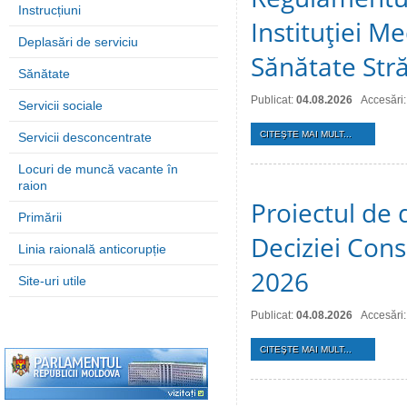
Instrucțiuni
Instituţiei M
Deplasări de serviciu
Sănătate Stră
Sănătate
Publicat:
04.08.2026
Accesări:
Servicii sociale
CITEŞTE MAI MULT...
Servicii desconcentrate
Locuri de muncă vacante în
raion
Proiectul de 
Primării
Deciziei Consi
Linia raională anticorupție
2026
Site-uri utile
Publicat:
04.08.2026
Accesări:
CITEŞTE MAI MULT...