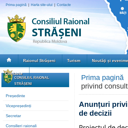
Prima pagină
|
Harta site-ului
|
Contacte
Raionul Strășeni
Turism
Noutăţi și evenim
Contacte
Prima pagină
CONSILIUL RAIONAL
STRĂȘENI
privind consult
Președinte
Anunțuri privi
Vicepreședinți
de decizii
Secretar
Proiectul de dec
Consilieri raionali