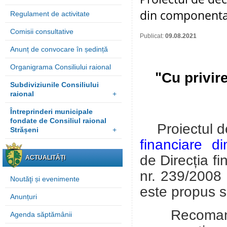
din componenta
Regulament de activitate
Comisii consultative
Publicat:
09.08.2021
Anunț de convocare în ședință
Organigrama Consiliului raional
"
Cu privir
Subdiviziunile Consiliului
raional
+
Întreprinderi municipale
fondate de Consiliul raional
Proiectul d
Strășeni
+
financiare d
de
Direcția fi
ACTUALITĂȚI
nr. 239/2008 
Noutăţi și evenimente
este propus 
Anunțuri
Recomandări
Agenda săptămânii