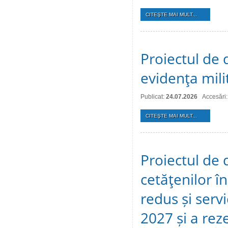
CITEŞTE MAI MULT...
Proiectul de d
evidenţa mili
Publicat:
24.07.2026
Accesări:
CITEŞTE MAI MULT...
Proiectul de 
cetăţenilor î
redus și serv
2027 și a reze