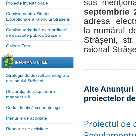
sus menționa
Proiecte investiționale
septembrie
Comisia pentru Situații
adresa elect
Excepționale a raionului Strășeni
la numărul d
Comisia teritorială extraordinară
de sănătate publică Strășeni
Strășeni, st
Galerie Foto
raional Străş
INFORMAȚII UTILE
Strategia de dezvoltare integrată
a raionului Strășeni
Alte Anunțuri 
Declarația de răspundere
proiectelor de
managerială
Codul de etică și deontologie
Planurile de activitate
Proiectul de 
Rapoarte de activitate
Regulamentul