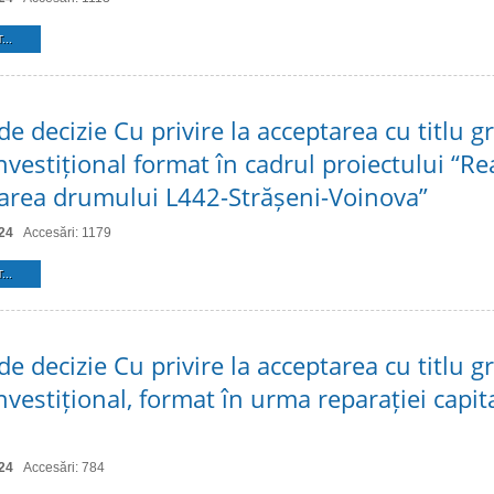
...
de decizie Cu privire la acceptarea cu titlu gr
nvestițional format în cadrul proiectului “Rea
rea drumului L442-Strășeni-Voinova”
24
Accesări: 1179
...
de decizie Cu privire la acceptarea cu titlu gr
nvestițional, format în urma reparației capit
24
Accesări: 784