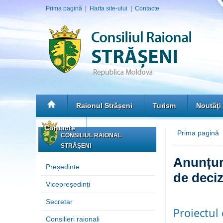
Prima pagină
|
Harta site-ului
|
Contacte
Raionul Strășeni
Turism
Noutăţi
Contacte
Prima pagină
CONSILIUL RAIONAL
STRĂȘENI
Anunțuri
Președinte
de deciz
Vicepreședinți
Secretar
Proiectul 
Consilieri raionali