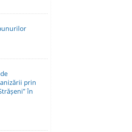
bunurilor
 de
anizării prin
Strășeni” în