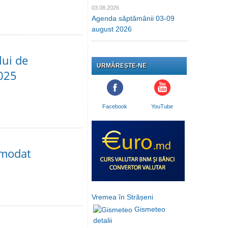
03.08.2026
Agenda săptămânii 03-09
august 2026
lui de
URMĂREȘTE-NE
2025
Facebook
YouTube
comodat
Vremea în Strășeni
Gismeteo
detalii