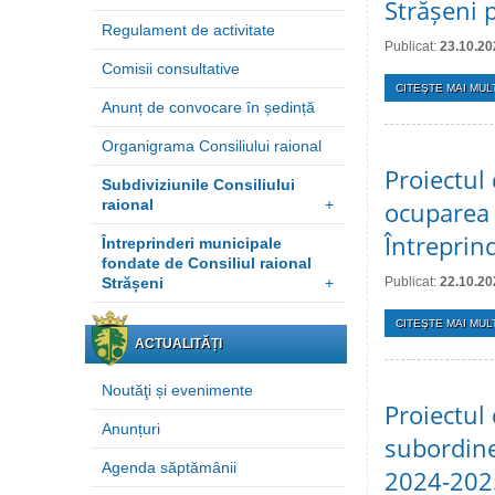
Strășeni p
Regulament de activitate
Publicat:
23.10.20
Comisii consultative
CITEŞTE MAI MULT
Anunț de convocare în ședință
Organigrama Consiliului raional
Proiectul
Subdiviziunile Consiliului
raional
+
ocuparea 
Întreprin
Întreprinderi municipale
fondate de Consiliul raional
Strășeni
+
Publicat:
22.10.20
CITEŞTE MAI MULT
ACTUALITĂȚI
Noutăţi și evenimente
Proiectul 
Anunțuri
subordine
Agenda săptămânii
2024-202