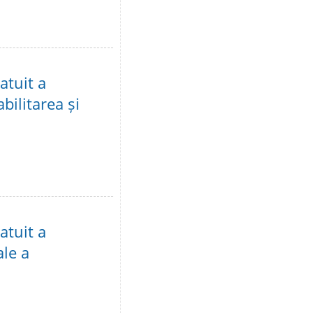
atuit a
bilitarea și
atuit a
ale a