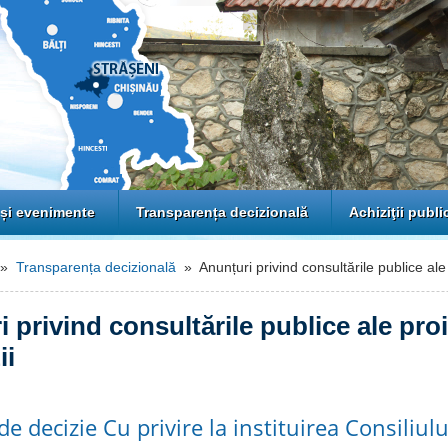
 și evenimente
Transparența decizională
Achiziţii publi
»
Transparența decizională
» Anunțuri privind consultările publice ale 
 privind consultările publice ale pro
ii
de decizie Cu privire la instituirea Consiliului