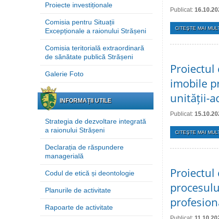
Proiecte investiționale
Publicat:
16.10.20
Comisia pentru Situații
CITEŞTE MAI MULT
Excepționale a raionului Strășeni
Comisia teritorială extraordinară
de sănătate publică Strășeni
Proiectul 
Galerie Foto
imobile p
unității-a
INFORMAȚII UTILE
Publicat:
15.10.20
Strategia de dezvoltare integrată
a raionului Strășeni
CITEŞTE MAI MULT
Declarația de răspundere
managerială
Proiectul 
Codul de etică și deontologie
procesulu
Planurile de activitate
profesion
Rapoarte de activitate
Publicat:
11.10.20