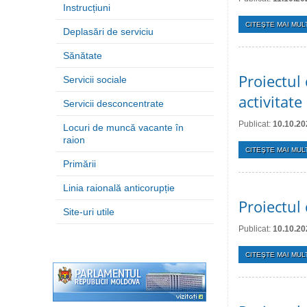
Instrucțiuni
CITEŞTE MAI MULT
Deplasări de serviciu
Sănătate
Proiectul
Servicii sociale
activitat
Servicii desconcentrate
Publicat:
10.10.20
Locuri de muncă vacante în
raion
CITEŞTE MAI MULT
Primării
Linia raională anticorupție
Proiectul
Site-uri utile
Publicat:
10.10.20
CITEŞTE MAI MULT