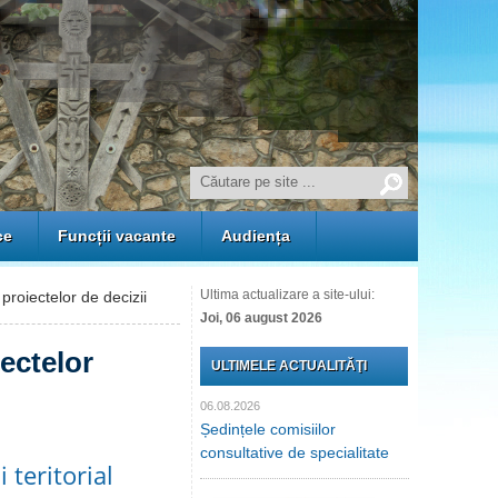
ce
Funcții vacante
Audiența
Ultima actualizare a site-ului:
proiectelor de decizii
Joi, 06 august 2026
iectelor
ULTIMELE ACTUALITĂŢI
06.08.2026
Ședințele comisiilor
consultative de specialitate
 teritorial