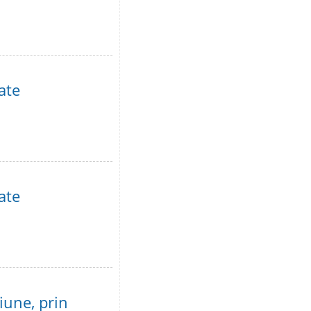
ate
ate
ţiune, prin