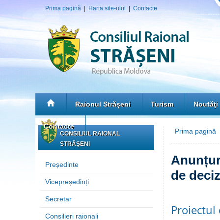
Prima pagină
|
Harta site-ului
|
Contacte
Raionul Strășeni
Turism
Noutăţi
Contacte
Prima pagină
CONSILIUL RAIONAL
STRĂȘENI
Anunțuri
Președinte
de deciz
Vicepreședinți
Secretar
Proiectul
Consilieri raionali