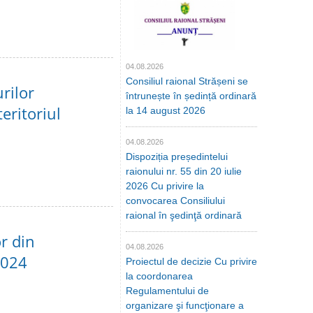
04.08.2026
Consiliul raional Strășeni se
urilor
întrunește în ședință ordinară
eritoriul
la 14 august 2026
04.08.2026
Dispoziția președintelui
raionului nr. 55 din 20 iulie
2026 Cu privire la
convocarea Consiliului
raional în şedinţă ordinară
or din
04.08.2026
2024
Proiectul de decizie Cu privire
la coordonarea
Regulamentului de
organizare şi funcţionare a