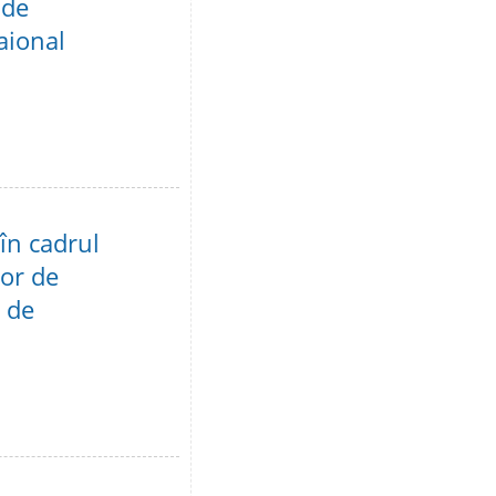
 de
raional
 în cadrul
lor de
 de