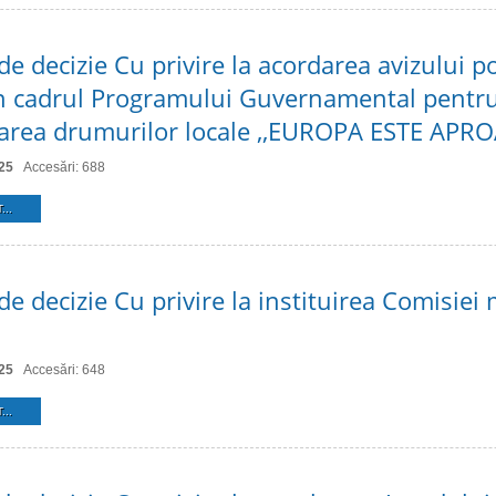
de decizie Cu privire la acordarea avizului po
 în cadrul Programului Guvernamental pentr
area drumurilor locale ,,EUROPA ESTE APR
25
Accesări: 688
...
de decizie Cu privire la instituirea Comisiei
25
Accesări: 648
...