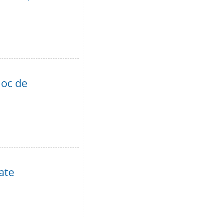
loc de
ate