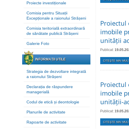
Proiecte investiționale
Comisia pentru Situații
Excepționale a raionului Strășeni
Proiectul 
Comisia teritorială extraordinară
imobile p
de sănătate publică Strășeni
unității a
Galerie Foto
Publicat:
19.05.20
INFORMAȚII UTILE
CITEŞTE MAI MULT
Strategia de dezvoltare integrată
a raionului Strășeni
Proiectul 
Declarația de răspundere
imobile p
managerială
unității-a
Codul de etică și deontologie
Publicat:
19.05.20
Planurile de activitate
Rapoarte de activitate
CITEŞTE MAI MULT