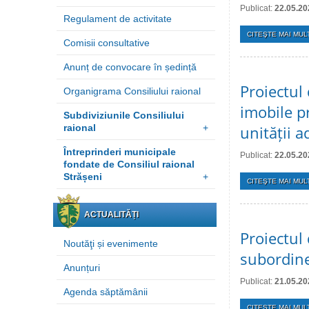
Publicat:
22.05.20
Regulament de activitate
CITEŞTE MAI MULT
Comisii consultative
Anunț de convocare în ședință
Proiectul 
Organigrama Consiliului raional
imobile p
Subdiviziunile Consiliului
raional
+
unității 
Întreprinderi municipale
Publicat:
22.05.20
fondate de Consiliul raional
Strășeni
+
CITEŞTE MAI MULT
ACTUALITĂȚI
Proiectul 
Noutăţi și evenimente
subordine
Anunțuri
Publicat:
21.05.20
Agenda săptămânii
CITEŞTE MAI MULT