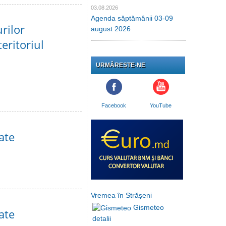
03.08.2026
Agenda săptămânii 03-09
urilor
august 2026
eritoriul
URMĂREȘTE-NE
Facebook
YouTube
ate
Vremea în Strășeni
Gismeteo
ate
detalii