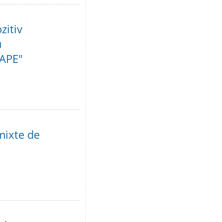
zitiv
u
OAPE"
 mixte de