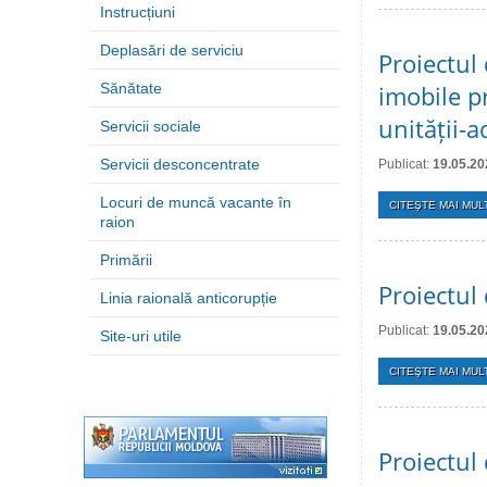
Instrucțiuni
Deplasări de serviciu
Proiectul 
Sănătate
imobile p
unității-a
Servicii sociale
Servicii desconcentrate
Publicat:
19.05.20
Locuri de muncă vacante în
CITEŞTE MAI MULT
raion
Primării
Proiectul 
Linia raională anticorupție
Publicat:
19.05.20
Site-uri utile
CITEŞTE MAI MULT
Proiectul 