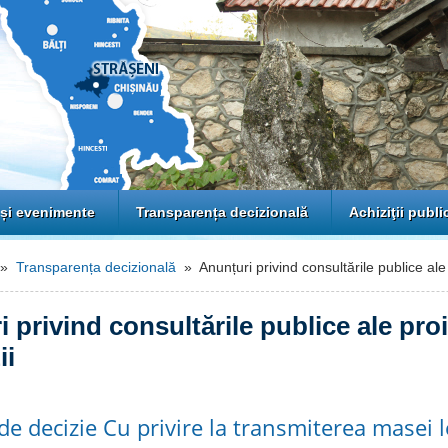
 și evenimente
Transparența decizională
Achiziţii publi
»
Transparența decizională
» Anunțuri privind consultările publice ale 
 privind consultările publice ale pro
ii
 de decizie Cu privire la transmiterea masei