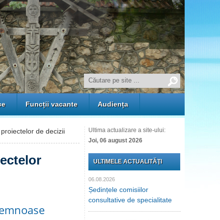
ce
Funcții vacante
Audiența
Ultima actualizare a site-ului:
proiectelor de decizii
Joi, 06 august 2026
iectelor
ULTIMELE ACTUALITĂŢI
06.08.2026
Ședințele comisiilor
consultative de specialitate
 lemnoase