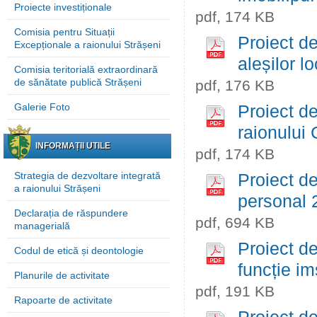
Proiecte investiționale
pdf, 174 KB
Comisia pentru Situații
Proiect de
Excepționale a raionului Strășeni
aleșilor lo
Comisia teritorială extraordinară
de sănătate publică Strășeni
pdf, 176 KB
Galerie Foto
Proiect de
raionulu
INFORMAȚII UTILE
pdf, 174 KB
Strategia de dezvoltare integrată
Proiect de
a raionului Strășeni
personal 
Declarația de răspundere
pdf, 694 KB
managerială
Proiect de
Codul de etică și deontologie
funcție i
Planurile de activitate
pdf, 191 KB
Rapoarte de activitate