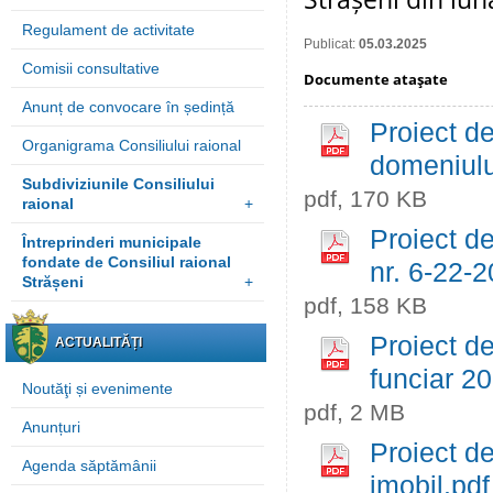
Regulament de activitate
Publicat:
05.03.2025
Comisii consultative
Documente ataşate
Anunț de convocare în ședință
Proiect de
Organigrama Consiliului raional
domeniulu
Subdiviziunile Consiliului
pdf, 170 KB
raional
+
Proiect de
Întreprinderi municipale
fondate de Consiliul raional
nr. 6-22-
Strășeni
+
pdf, 158 KB
Proiect de
ACTUALITĂȚI
funciar 2
Noutăţi și evenimente
pdf, 2 MB
Anunțuri
Proiect de
Agenda săptămânii
imobil.pdf