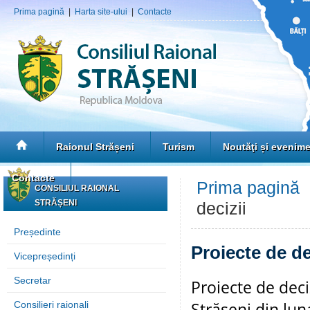
Prima pagină
|
Harta site-ului
|
Contacte
Raionul Strășeni
Turism
Noutăţi și evenim
Contacte
Prima pagină
CONSILIUL RAIONAL
STRĂȘENI
decizii
Președinte
Proiecte de de
Vicepreședinți
Secretar
Proiecte de deci
Strășeni din lu
Consilieri raionali