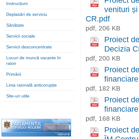
Proiect de
Instrucțiuni
venituri și
Deplasări de serviciu
CR.pdf
Sănătate
pdf, 206 KB
Servicii sociale
Proiect de
Servicii desconcentrate
Decizia C
pdf, 200 KB
Locuri de muncă vacante în
raion
Proiect de
Primării
financiare
Linia raională anticorupție
pdf, 182 KB
Site-uri utile
Proiect de
financiare
pdf, 168 KB
Proiect de