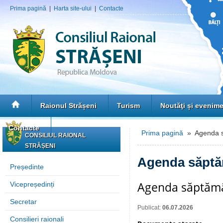
Prima pagină
|
Harta site-ului
|
Contacte
Raionul Strășeni
Turism
Noutăţi și evenim
Contacte
Prima pagină
» Agenda s
CONSILIUL RAIONAL
STRĂȘENI
Agenda săptă
Președinte
Agenda săptămân
Vicepreședinți
Secretar
Publicat:
06.07.2026
Consilieri raionali