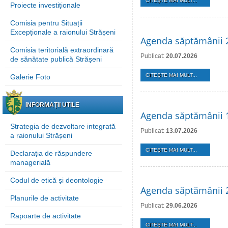
CITEŞTE MAI MULT...
Proiecte investiționale
Comisia pentru Situații
Excepționale a raionului Strășeni
Agenda săptămânii 2
Comisia teritorială extraordinară
Publicat:
20.07.2026
de sănătate publică Strășeni
CITEŞTE MAI MULT...
Galerie Foto
INFORMAȚII UTILE
Agenda săptămânii 1
Strategia de dezvoltare integrată
Publicat:
13.07.2026
a raionului Strășeni
CITEŞTE MAI MULT...
Declarația de răspundere
managerială
Codul de etică și deontologie
Agenda săptămânii 2
Planurile de activitate
Publicat:
29.06.2026
Rapoarte de activitate
CITEŞTE MAI MULT...