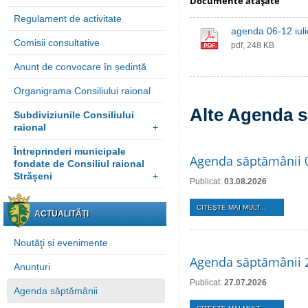
Documente ataşate
Regulament de activitate
agenda 06-12 iul
Comisii consultative
pdf, 248 KB
Anunț de convocare în ședință
Organigrama Consiliului raional
Alte Agenda s
Subdiviziunile Consiliului
raional
+
Întreprinderi municipale
Agenda săptămânii 
fondate de Consiliul raional
Strășeni
+
Publicat:
03.08.2026
CITEŞTE MAI MULT...
ACTUALITĂȚI
Noutăţi și evenimente
Agenda săptămânii 2
Anunțuri
Publicat:
27.07.2026
Agenda săptămânii