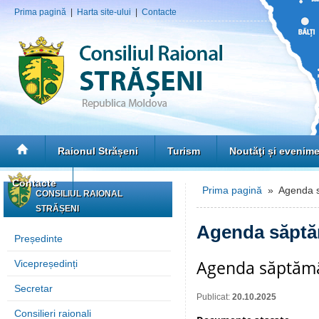
Prima pagină
|
Harta site-ului
|
Contacte
Raionul Strășeni
Turism
Noutăţi și evenim
Contacte
Prima pagină
» Agenda s
CONSILIUL RAIONAL
STRĂȘENI
Agenda săptă
Președinte
Agenda săptămâ
Vicepreședinți
Secretar
Publicat:
20.10.2025
Consilieri raionali