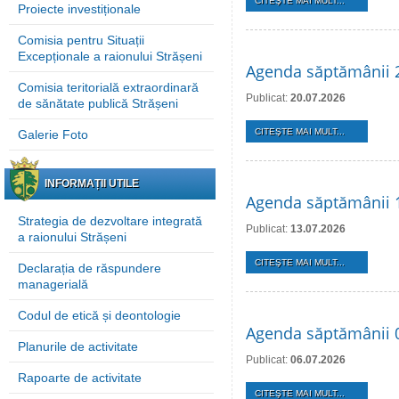
CITEŞTE MAI MULT...
Proiecte investiționale
Comisia pentru Situații
Excepționale a raionului Strășeni
Agenda săptămânii 2
Comisia teritorială extraordinară
Publicat:
20.07.2026
de sănătate publică Strășeni
CITEŞTE MAI MULT...
Galerie Foto
INFORMAȚII UTILE
Agenda săptămânii 1
Strategia de dezvoltare integrată
Publicat:
13.07.2026
a raionului Strășeni
CITEŞTE MAI MULT...
Declarația de răspundere
managerială
Codul de etică și deontologie
Agenda săptămânii 0
Planurile de activitate
Publicat:
06.07.2026
Rapoarte de activitate
CITEŞTE MAI MULT...