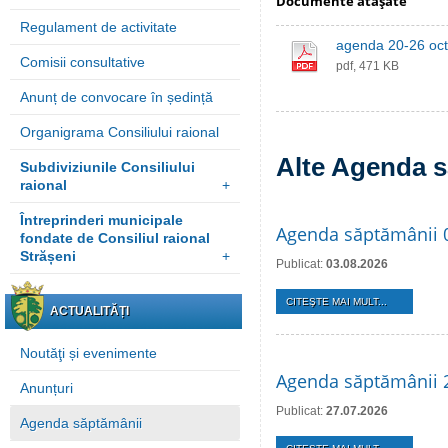
Documente ataşate
Regulament de activitate
agenda 20-26 oct
Comisii consultative
pdf, 471 KB
Anunț de convocare în ședință
Organigrama Consiliului raional
Alte Agenda s
Subdiviziunile Consiliului
raional
+
Întreprinderi municipale
Agenda săptămânii 
fondate de Consiliul raional
Strășeni
+
Publicat:
03.08.2026
CITEŞTE MAI MULT...
ACTUALITĂȚI
Noutăţi și evenimente
Agenda săptămânii 2
Anunțuri
Publicat:
27.07.2026
Agenda săptămânii