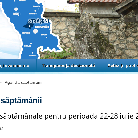
 și evenimente
Transparența decizională
Achiziţii publi
 Agenda săptămânii
săptămânii
 săptămânale pentru perioada 22-28 iulie
24