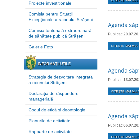
CITEŞTE MAI MULT
Proiecte investiționale
Comisia pentru Situații
Excepționale a raionului Strășeni
Agenda săpt
Comisia teritorială extraordinară
Publicat:
20.07.20
de sănătate publică Strășeni
CITEŞTE MAI MULT
Galerie Foto
INFORMAȚII UTILE
Agenda săpt
Strategia de dezvoltare integrată
Publicat:
13.07.20
a raionului Strășeni
CITEŞTE MAI MULT
Declarația de răspundere
managerială
Codul de etică și deontologie
Agenda săpt
Planurile de activitate
Publicat:
06.07.20
Rapoarte de activitate
CITEŞTE MAI MULT