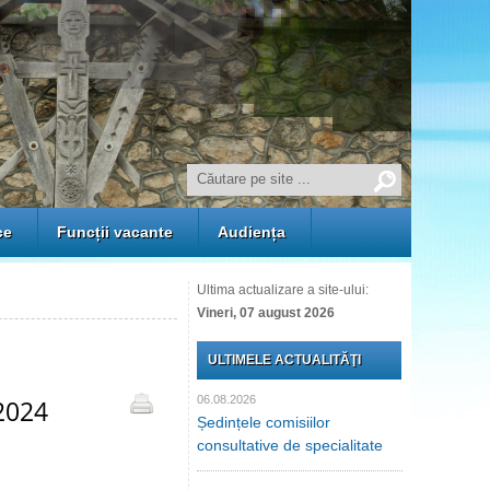
ce
Funcții vacante
Audiența
Ultima actualizare a site-ului:
Vineri, 07 august 2026
ULTIMELE ACTUALITĂŢI
06.08.2026
 2024
Ședințele comisiilor
consultative de specialitate