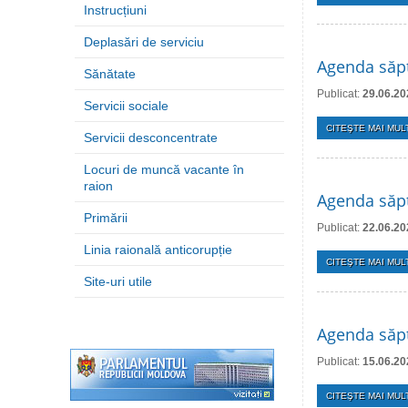
Instrucțiuni
Deplasări de serviciu
Agenda săpt
Sănătate
Publicat:
29.06.20
Servicii sociale
CITEŞTE MAI MULT
Servicii desconcentrate
Locuri de muncă vacante în
raion
Agenda săpt
Primării
Publicat:
22.06.20
Linia raională anticorupție
CITEŞTE MAI MULT
Site-uri utile
Agenda săpt
Publicat:
15.06.20
CITEŞTE MAI MULT