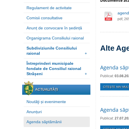
Documente at
Regulament de activitate
agenda
Comisii consultative
pdf, 2
Anunț de convocare în ședință
Organigrama Consiliului raional
Alte Ag
Subdiviziunile Consiliului
raional
+
Întreprinderi municipale
Agenda săp
fondate de Consiliul raional
Strășeni
+
Publicat:
03.08.20
CITEŞTE MAI MULT
ACTUALITĂȚI
Noutăţi și evenimente
Agenda săpt
Anunțuri
Publicat:
27.07.20
Agenda săptămânii