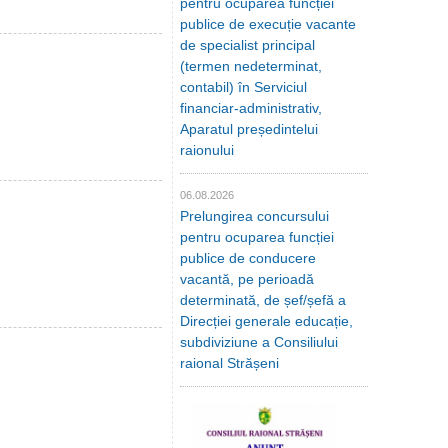
pentru ocuparea funcției
publice de execuție vacante
de specialist principal
(termen nedeterminat,
contabil) în Serviciul
financiar-administrativ,
Aparatul președintelui
raionului
06.08.2026
Prelungirea concursului
pentru ocuparea funcției
publice de conducere
vacantă, pe perioadă
determinată, de șef/șefă a
Direcției generale educație,
subdiviziune a Consiliului
raional Strășeni