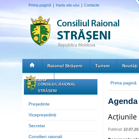
Prima pagină
|
Harta site-ului
|
Contacte
Raionul Strășeni
Turism
Noutăţi
Contacte
Prima pagină
»
CONSILIUL RAIONAL
STRĂȘENI
Agenda 
Președinte
Acțiunile
Vicepreședinți
Secretar
Publicat:
22.07.20
Consilieri raionali