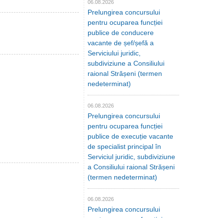
06.08.2026
Prelungirea concursului
pentru ocuparea funcției
publice de conducere
vacante de șef/șefă a
Serviciului juridic,
subdiviziune a Consiliului
raional Strășeni (termen
nedeterminat)
06.08.2026
Prelungirea concursului
pentru ocuparea funcției
publice de execuție vacante
de specialist principal în
Serviciul juridic, subdiviziune
a Consiliului raional Strășeni
(termen nedeterminat)
06.08.2026
Prelungirea concursului