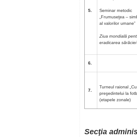
5.
Seminar metodic
„Frumuseţea – sim
al valorilor umane”
Ziua mondială pent
eradicarea sărăciei
6.
Turneul raional „C
7.
preşedintelui la fotb
(etapele zonale)
Secţia adminis