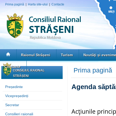
Prima pagină
|
Harta site-ului
|
Contacte
Raionul Strășeni
Turism
Noutăţi și evenim
Contacte
Prima pagină
»
CONSILIUL RAIONAL
STRĂȘENI
Agenda săptă
Președinte
Vicepreședinți
Secretar
Acţiunile princ
Consilieri raionali