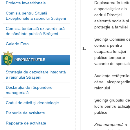
Deplasarea în terito
Proiecte investiționale
a specialiştilor din
Comisia pentru Situații
cadrul Direcţiei
Excepționale a raionului Strășeni
asistenţă socială şi
protecţie a familiei
Comisia teritorială extraordinară
de sănătate publică Strășeni
Şedinţa Comisiei d
Galerie Foto
concurs pentru
1.
ocuparea funcţiei
publice temporar
INFORMAȚII UTILE
vacante de speciali
Strategia de dezvoltare integrată
Audienţa cetăţenilo
a raionului Strășeni
către vicepreşedinţ
Declarația de răspundere
raionului
managerială
Şedinţa grupului de
Codul de etică și deontologie
lucru pentru achiziţi
publice
Planurile de activitate
Rapoarte de activitate
Ziua europeană a