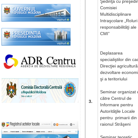
Şedinţa cu preşedin
Comisiei
Multidisciplinare
Intraşcolare „Roluri
responsabilităţi ale
CMI”
Deplasarea
specialiştilor din ca
Direcţiei agricultură
dezvoltare econom
şi a teritoriului
Seminar organizat 
către Centrul de
3.
Informare pentru
Autorităţile Locale
pentru primarii din
raionul Străşeni
Seminar teoretic