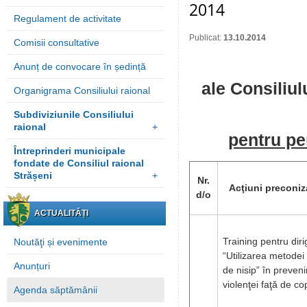
2014
Regulament de activitate
Publicat:
13.10.2014
Comisii consultative
Anunț de convocare în ședință
ale Consiliul
Organigrama Consiliului raional
Subdiviziunile Consiliului
raional
+
pentru pe
Întreprinderi municipale
fondate de Consiliul raional
Strășeni
+
Nr.
Acţiuni preconiz
d/o
ACTUALITĂȚI
Training pentru dirig
Noutăţi și evenimente
“Utilizarea metodei 
Anunțuri
de nisip” în preven
violenţei faţă de cop
Agenda săptămânii