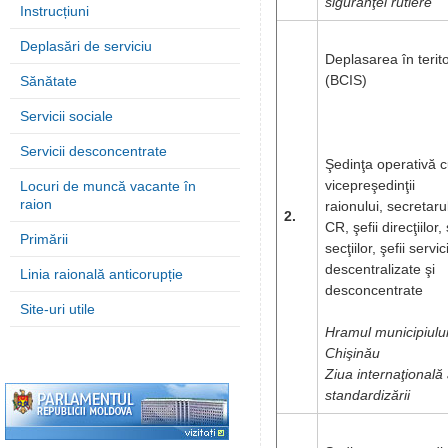
siguranţei rutiere
Instrucțiuni
Deplasări de serviciu
Deplasarea în terito
(BCIS)
Sănătate
Servicii sociale
Servicii desconcentrate
Şedinţa operativă 
vicepreşedinţii
Locuri de muncă vacante în
raion
raionului, secretaru
2.
CR, şefii direcţiilor, 
Primării
secţiilor, şefii servici
descentralizate şi
Linia raională anticorupție
desconcentrate
Site-uri utile
Hramul municipiulu
Chişinău
Ziua internaţională
standardizării