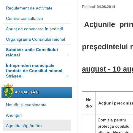
Publicat:
04.08.2014
Regulament de activitate
Comisii consultative
Acţiunile prin
Anunț de convocare în ședință
ale Consi
Organigrama Consiliului raional
preşedintelui ra
Subdiviziunile Consiliului
raional
+
Întreprinderi municipale
august - 10 au
fondate de Consiliul raional
Strășeni
+
ACTUALITĂȚI
Nr.
Acţiuni preconiz
Noutăţi și evenimente
d/o
Anunțuri
Comisia pentru
Agenda săptămânii
protecţia copilului
aflat în dificultate