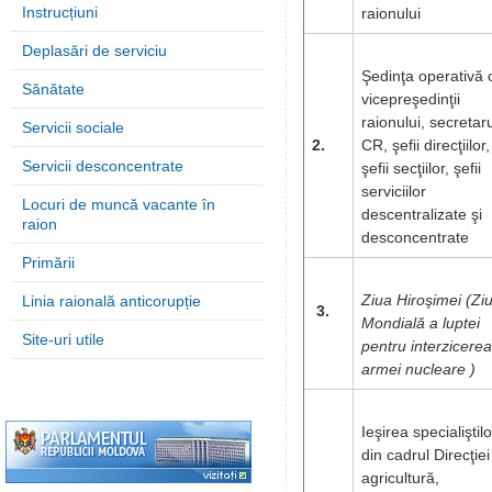
Instrucțiuni
raionului
Deplasări de serviciu
Şedinţa operativă 
Sănătate
vicepreşedinţii
raionului, secretar
Servicii sociale
2.
CR, şefii direcţiilor,
Servicii desconcentrate
şefii secţiilor, şefii
serviciilor
Locuri de muncă vacante în
descentralizate şi
raion
desconcentrate
Primării
Ziua Hiroşimei (Zi
Linia raională anticorupție
3.
Mondială a luptei
Site-uri utile
pentru interzicerea
armei nucleare )
Ieşirea specialiştilo
din cadrul Direcţiei
agricultură,