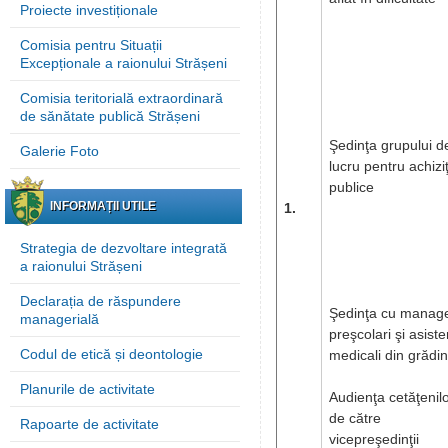
Proiecte investiționale
Comisia pentru Situații
Excepționale a raionului Strășeni
Comisia teritorială extraordinară
de sănătate publică Strășeni
Şedinţa grupului d
Galerie Foto
lucru pentru achiziţ
publice
INFORMAȚII UTILE
1.
Strategia de dezvoltare integrată
a raionului Strășeni
Declarația de răspundere
Şedinţa cu manage
managerială
preşcolari şi asisten
Codul de etică și deontologie
medicali din grădin
Planurile de activitate
Audienţa cetăţenil
de către
Rapoarte de activitate
vicepreşedinţii