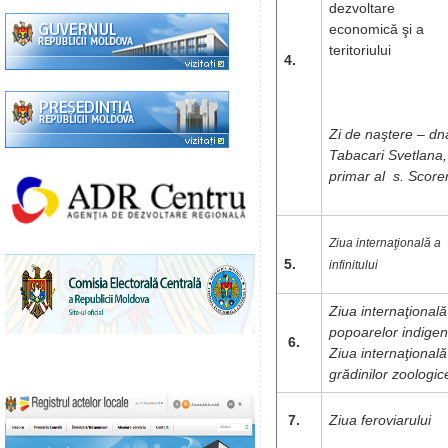
dezvoltare
economică şi a
teritoriului
4.
Zi de naştere – dn
Tabacari Svetlana,
primar al s. Score
Ziua internaţională a
5.
infinitului
Ziua internaţională
popoarelor indige
6.
Ziua internaţională
grădinilor zoologic
7.
Ziua feroviarului