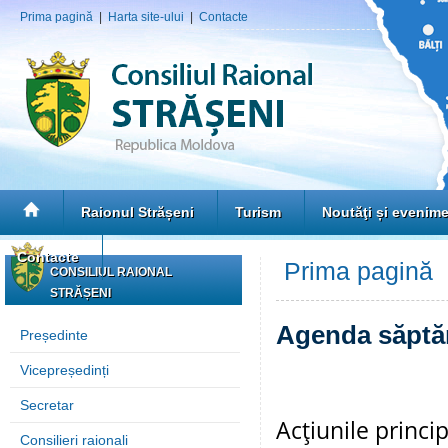
Prima pagină
|
Harta site-ului
|
Contacte
Raionul Strășeni
Turism
Noutăţi și evenim
Contacte
Prima pagină
»
CONSILIUL RAIONAL
STRĂȘENI
Agenda săptă
Președinte
Vicepreședinți
Secretar
Acţiunile princ
Consilieri raionali