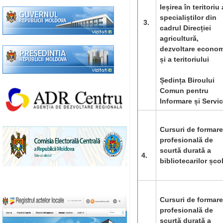
Ieșirea în teritoriu 
specialiștilor din
3.
cadrul Direcției
agricultură,
dezvoltare econo
și a teritoriului
Ședința Biroului
Comun pentru
Informare și Servic
Cursuri de formare
profesională de
scurtă durată a
4.
bibliotecarilor școl
Cursuri de formare
profesională de
scurtă durată a