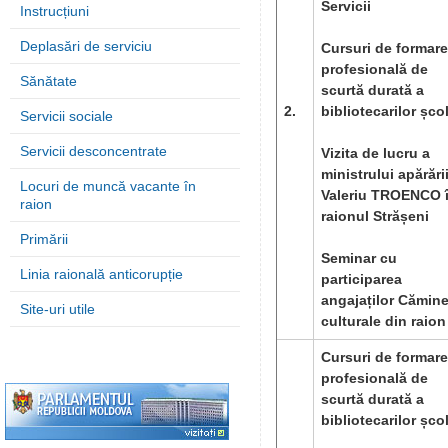
Servicii
Instrucțiuni
Deplasări de serviciu
Cursuri de formare
profesională de
Sănătate
scurtă durată a
2.
bibliotecarilor școl
Servicii sociale
Servicii desconcentrate
Vizita de lucru a
ministrului apărării
Locuri de muncă vacante în
Valeriu TROENCO 
raion
raionul Strășeni
Primării
Seminar cu
Linia raională anticorupție
participarea
angajaților Cămine
Site-uri utile
culturale din raion
Cursuri de formare
profesională de
scurtă durată a
bibliotecarilor școl