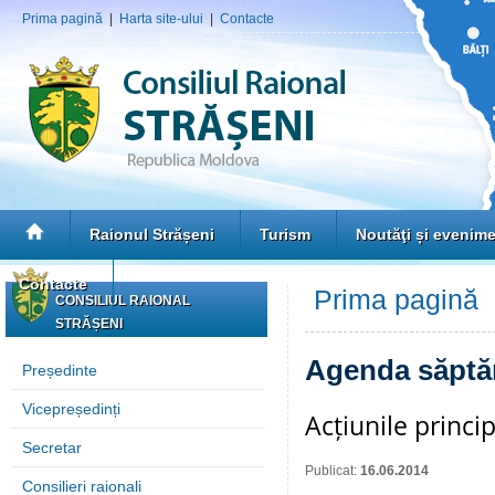
Prima pagină
|
Harta site-ului
|
Contacte
Raionul Strășeni
Turism
Noutăţi și evenim
Contacte
Prima pagină
»
CONSILIUL RAIONAL
STRĂȘENI
Agenda săptă
Președinte
Vicepreședinți
Acțiunile princi
Secretar
Publicat:
16.06.2014
Consilieri raionali