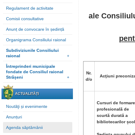
Regulament de activitate
ale Consiliul
Comisii consultative
Anunț de convocare în ședință
pent
Organigrama Consiliului raional
Subdiviziunile Consiliului
raional
+
Întreprinderi municipale
fondate de Consiliul raional
Nr.
Acţiuni preconiz
Strășeni
+
d/o
ACTUALITĂȚI
Cursuri de formare
Noutăţi și evenimente
profesională de
scurtă durată a
Anunțuri
bibliotecarilor școl
Agenda săptămânii
Ședința grupului 