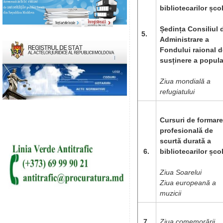
bibliotecarilor școl
Ședința Consiliul 
5.
Administrare a
Fondului raional d
susținere a popula
Ziua mondială a
refugiatului
Cursuri de formare
profesională de
scurtă durată a
6.
bibliotecarilor școl
Ziua Soarelui
Ziua europeană a
muzicii
7.
Ziua comemorării