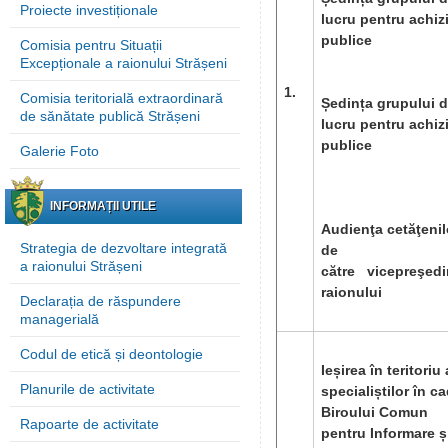
Proiecte investiționale
lucru pentru achizi
publice
Comisia pentru Situații
Excepționale a raionului Strășeni
1.
Comisia teritorială extraordinară
Ședința grupului 
de sănătate publică Strășeni
lucru pentru achizi
publice
Galerie Foto
INFORMAȚII UTILE
Audienţa cetăţenil
Strategia de dezvoltare integrată
de
a raionului Strășeni
către vicepreşedin
raionului
Declarația de răspundere
managerială
Codul de etică și deontologie
Ieșirea în teritoriu 
Planurile de activitate
specialiștilor în ca
Biroului Comun
Rapoarte de activitate
pentru Informare ș