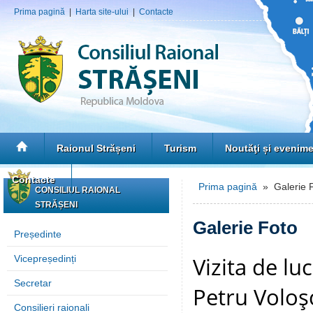
Prima pagină
|
Harta site-ului
|
Contacte
Raionul Strășeni
Turism
Noutăţi și evenim
Contacte
Prima pagină
» Galerie 
CONSILIUL RAIONAL
STRĂȘENI
Galerie Foto
Președinte
Vizita de lu
Vicepreședinți
Secretar
Petru Voloşc
Consilieri raionali