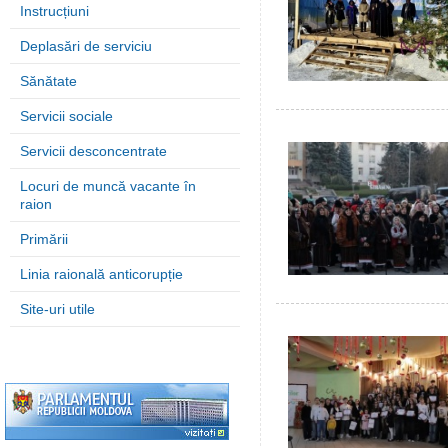
Instrucțiuni
Deplasări de serviciu
Sănătate
Servicii sociale
Servicii desconcentrate
Locuri de muncă vacante în
raion
Primării
Linia raională anticorupție
Site-uri utile