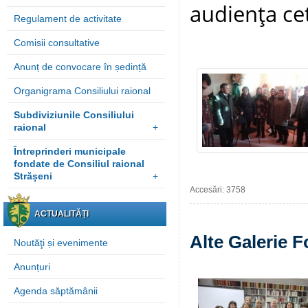
audienţa cet
Regulament de activitate
Comisii consultative
Anunț de convocare în ședință
Organigrama Consiliului raional
Subdiviziunile Consiliului
raional
+
Întreprinderi municipale
fondate de Consiliul raional
Strășeni
+
Accesări: 3758
ACTUALITĂȚI
Alte Galerie F
Noutăţi și evenimente
Anunțuri
Agenda săptămânii