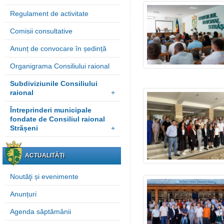
Regulament de activitate
Comisii consultative
Anunț de convocare în ședință
Organigrama Consiliului raional
Subdiviziunile Consiliului
raional
+
Întreprinderi municipale
fondate de Consiliul raional
Strășeni
+
ACTUALITĂȚI
Noutăţi și evenimente
Anunțuri
Agenda săptămânii