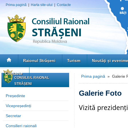
Prima pagină
|
Harta site-ului
|
Contacte
Raionul Strășeni
Turism
Noutăţi și evenim
Contacte
Prima pagină
» Galerie 
CONSILIUL RAIONAL
STRĂȘENI
Galerie Foto
Președinte
Vizită prezidenț
Vicepreședinți
Secretar
Consilieri raionali