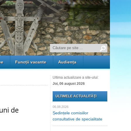
ce
Funcții vacante
Audiența
Ultima actualizare a site-ului:
Joi, 06 august 2026
ULTIMELE ACTUALITĂŢI
06.08.2026
iuni de
Ședințele comisiilor
consultative de specialitate