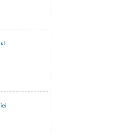
al
iei