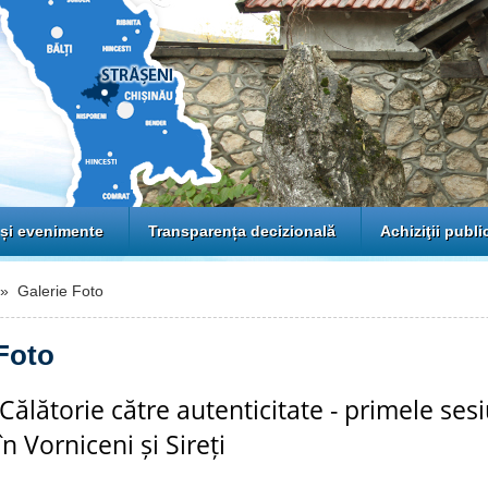
 și evenimente
Transparența decizională
Achiziţii publi
 Galerie Foto
Foto
 Călătorie către autenticitate - primele ses
în Vorniceni și Sireți