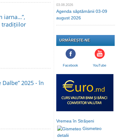
03.08.2026
Agenda săptămânii 03-09
m iarna…”,
august 2026
tradițiilor
URMĂREȘTE-NE
Facebook
YouTube
le Dalbe” 2025 - în
Vremea în Strășeni
Gismeteo
detalii