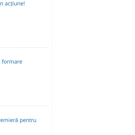
în acțiune!
la formare
remieră pentru