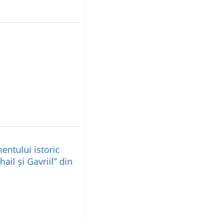
ntului istoric
ail și Gavriil” din