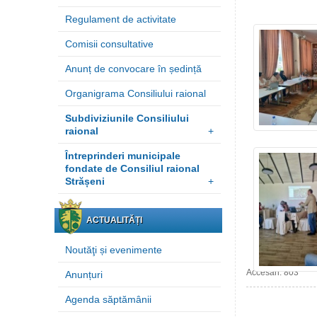
Regulament de activitate
Comisii consultative
Anunț de convocare în ședință
Organigrama Consiliului raional
Subdiviziunile Consiliului
raional
+
Întreprinderi municipale
fondate de Consiliul raional
Strășeni
+
ACTUALITĂȚI
Noutăţi și evenimente
Accesări: 803
Anunțuri
Agenda săptămânii