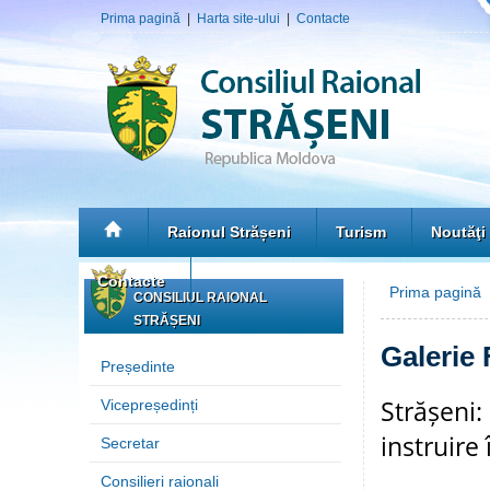
Prima pagină
|
Harta site-ului
|
Contacte
Raionul Strășeni
Turism
Noutăţi
Contacte
Prima pagină
»
CONSILIUL RAIONAL
STRĂȘENI
Galerie 
Președinte
Strășeni:
Vicepreședinți
instruire 
Secretar
Consilieri raionali