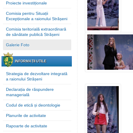
Proiecte investiționale
Comisia pentru Situații
Excepționale a raionului Strășeni
Comisia teritorială extraordinară
de sănătate publică Strășeni
Galerie Foto
INFORMAȚII UTILE
Strategia de dezvoltare integrată
a raionului Strășeni
Declarația de răspundere
managerială
Codul de etică și deontologie
Planurile de activitate
Rapoarte de activitate