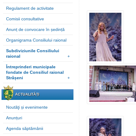
Regulament de activitate
Comisii consultative
Anunț de convocare în ședință
Organigrama Consiliului raional
Subdiviziunile Consiliului
raional
+
Întreprinderi municipale
fondate de Consiliul raional
Strășeni
+
ACTUALITĂȚI
Noutăţi și evenimente
Anunțuri
Agenda săptămânii