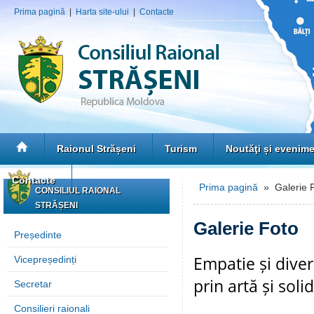
Prima pagină
|
Harta site-ului
|
Contacte
Raionul Strășeni
Turism
Noutăţi și evenim
Contacte
Prima pagină
» Galerie 
CONSILIUL RAIONAL
STRĂȘENI
Galerie Foto
Președinte
Empatie și diver
Vicepreședinți
prin artă și soli
Secretar
Consilieri raionali