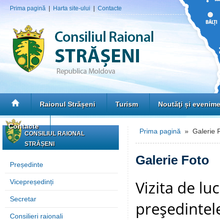
Prima pagină
|
Harta site-ului
|
Contacte
Raionul Strășeni
Turism
Noutăţi și evenim
Contacte
Prima pagină
» Galerie 
CONSILIUL RAIONAL
STRĂȘENI
Galerie Foto
Președinte
Vizita de lu
Vicepreședinți
Secretar
preşedintele
Consilieri raionali