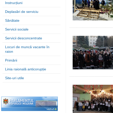
Instrucțiuni
Deplasări de serviciu
Sănătate
Servicii sociale
Servicii desconcentrate
Locuri de muncă vacante în
raion
Primării
Linia raională anticorupție
Site-uri utile