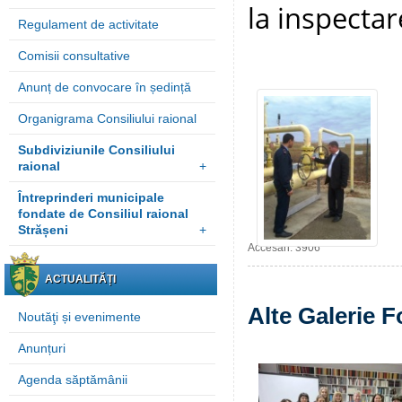
la inspectar
Regulament de activitate
Comisii consultative
Anunț de convocare în ședință
Organigrama Consiliului raional
Subdiviziunile Consiliului
raional
+
Întreprinderi municipale
fondate de Consiliul raional
Strășeni
+
Accesări: 3906
ACTUALITĂȚI
Alte Galerie F
Noutăţi și evenimente
Anunțuri
Agenda săptămânii