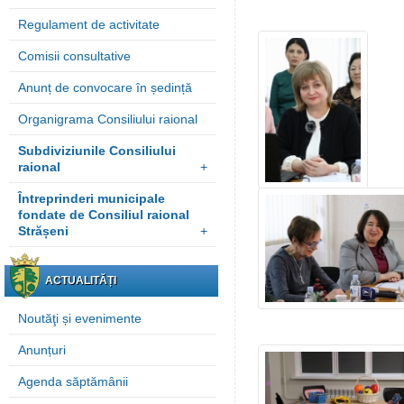
Regulament de activitate
Comisii consultative
Anunț de convocare în ședință
Organigrama Consiliului raional
Subdiviziunile Consiliului
raional
+
Întreprinderi municipale
fondate de Consiliul raional
Strășeni
+
ACTUALITĂȚI
Noutăţi și evenimente
Anunțuri
Agenda săptămânii