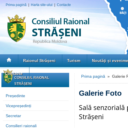
Prima pagină
|
Harta site-ului
|
Contacte
Raionul Strășeni
Turism
Noutăţi și evenim
Contacte
Prima pagină
» Galerie 
CONSILIUL RAIONAL
STRĂȘENI
Galerie Foto
Președinte
Sală senzorială 
Vicepreședinți
Strășeni
Secretar
Consilieri raionali