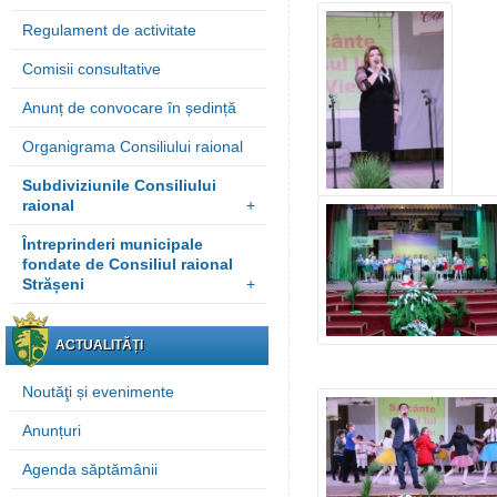
Regulament de activitate
Comisii consultative
Anunț de convocare în ședință
Organigrama Consiliului raional
Subdiviziunile Consiliului
raional
+
Întreprinderi municipale
fondate de Consiliul raional
Strășeni
+
ACTUALITĂȚI
Noutăţi și evenimente
Anunțuri
Agenda săptămânii