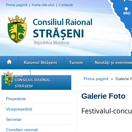
Prima pagină
|
Harta site-ului
|
Contacte
Raionul Strășeni
Turism
Noutăţi și evenim
Contacte
Prima pagină
» Galerie 
CONSILIUL RAIONAL
STRĂȘENI
Galerie Foto
Președinte
Festivalul-concu
Vicepreședinți
Secretar
Consilieri raionali