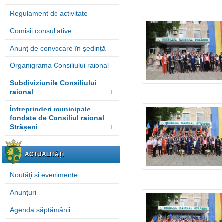
Regulament de activitate
Comisii consultative
Anunț de convocare în ședință
Organigrama Consiliului raional
Subdiviziunile Consiliului
raional
+
Întreprinderi municipale
fondate de Consiliul raional
Strășeni
+
ACTUALITĂȚI
Noutăţi și evenimente
Anunțuri
Agenda săptămânii