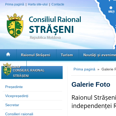
Prima pagină
|
Harta site-ului
|
Contacte
Raionul Strășeni
Turism
Noutăţi și evenim
Contacte
Prima pagină
» Galerie 
CONSILIUL RAIONAL
STRĂȘENI
Galerie Foto
Președinte
Raionul Strășen
Vicepreședinți
independenței R
Secretar
Consilieri raionali