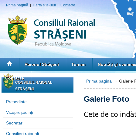
Prima pagină
|
Harta site-ului
|
Contacte
Raionul Strășeni
Turism
Noutăţi și evenim
Contacte
Prima pagină
» Galerie 
CONSILIUL RAIONAL
STRĂȘENI
Galerie Foto
Președinte
Cete de colindăt
Vicepreședinți
Secretar
Consilieri raionali