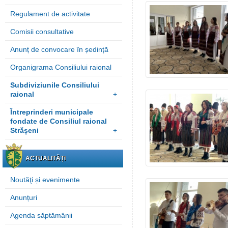
Regulament de activitate
Comisii consultative
Anunț de convocare în ședință
Organigrama Consiliului raional
Subdiviziunile Consiliului
raional
+
Întreprinderi municipale
fondate de Consiliul raional
Strășeni
+
ACTUALITĂȚI
Noutăţi și evenimente
Anunțuri
Agenda săptămânii