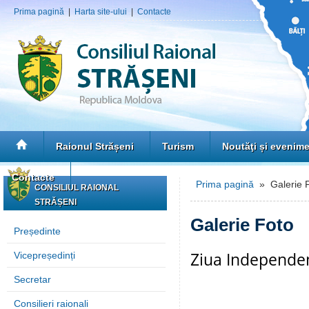
Prima pagină
|
Harta site-ului
|
Contacte
Raionul Strășeni
Turism
Noutăţi și evenim
Contacte
Prima pagină
» Galerie 
CONSILIUL RAIONAL
STRĂȘENI
Galerie Foto
Președinte
Ziua Independen
Vicepreședinți
Secretar
Consilieri raionali