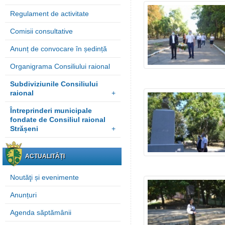
Regulament de activitate
Comisii consultative
Anunț de convocare în ședință
Organigrama Consiliului raional
Subdiviziunile Consiliului
raional
+
Întreprinderi municipale
fondate de Consiliul raional
Strășeni
+
ACTUALITĂȚI
Noutăţi și evenimente
Anunțuri
Agenda săptămânii