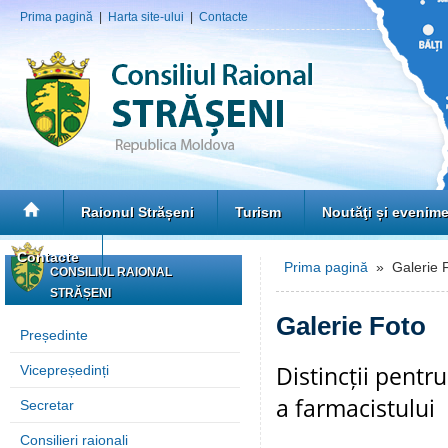
Prima pagină
|
Harta site-ului
|
Contacte
Raionul Strășeni
Turism
Noutăţi și evenim
Contacte
Prima pagină
» Galerie 
CONSILIUL RAIONAL
STRĂȘENI
Galerie Foto
Președinte
Distincții pentru
Vicepreședinți
a farmacistului
Secretar
Consilieri raionali