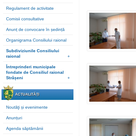
Regulament de activitate
Comisii consultative
Anunț de convocare în ședință
Organigrama Consiliului raional
Subdiviziunile Consiliului
raional
+
Întreprinderi municipale
fondate de Consiliul raional
Strășeni
+
ACTUALITĂȚI
Noutăţi și evenimente
Anunțuri
Agenda săptămânii